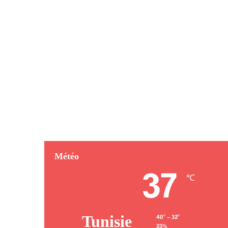
Météo
37
℃
Tunisie
40º - 32º
23%