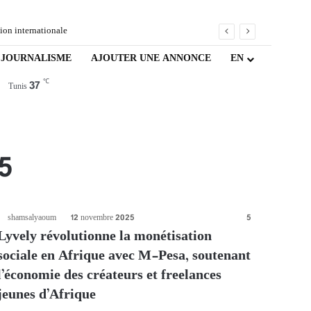
ion internationale
JOURNALISME
AJOUTER UNE ANNONCE
EN
Facebook
X
YouTube
Instagram
TikTok
WhatsApp
℃
37
Article Aléatoire
Sidebar (barre latérale
Switch skin
Rechercher
Tunis
5
shamsalyaoum
12 novembre 2025
5
Lyvely révolutionne la monétisation
sociale en Afrique avec M-Pesa, soutenant
l’économie des créateurs et freelances
jeunes d’Afrique