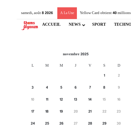
samedi, août 8 2026
Yellow Card obtient 40 millions
A La Une
ACCUEIL
NEWS
SPORT
TECHNO
novembre 2025
L
M
M
J
V
S
D
1
2
3
4
5
6
7
8
9
10
11
12
13
14
15
16
17
18
19
20
21
22
23
24
25
26
27
28
29
30