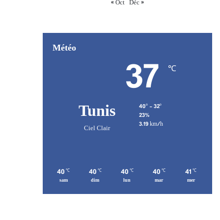
« Oct
Déc »
Météo
37
℃
Tunis
40º - 32º
23%
3.19 km/h
Ciel Clair
40
40
40
40
41
℃
℃
℃
℃
℃
sam
dim
lun
mar
mer