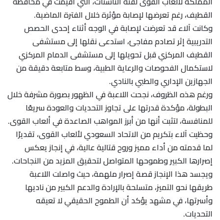
المملكة لألعاب القوى لفئة الناشئات، التي أُقيمت في محافظة
القطيف، رغم تعرضها لإصابة مؤثرة خلال الفترة الماضية.
وكانت آلاء قد تعرضت لإصابة في الوجه أثناء إحدى الحصص
التدريبية إثر تصادم مفاجئ، استدعى نقلها إلى مستشفى
القطيف المركزي قبل تحويلها إلى مستشفى الدمام المركزي
لاستكمال الفحوصات والرعاية الطبية، وسط متابعة دقيقة من
الجهازين الإداري والطبي بالنادي.
ورغم هذه الظروف، نجحت اللاعبة في الظهور بصورة مشرفة خلال
البطولة، مؤكدة قدرتها على تجاوز التحديات والعودة سريعًا
للمنافسة، لتثبت أنها من أبرز المواهب الصاعدة في ألعاب القوى.
وحظيت آلاء بتكريم من الاتحاد السعودي لألعاب القوى، تقديرًا
لما قدمته من أداء مميز وروح قتالية عالية، في إنجاز يعكس
إصرارها الكبير وطموحها المتواصل لتحقيق المزيد من النجاحات.
ويجسد هذا الإنجاز قصة إصرار ملهمة، حيث واصلت اللاعبة
طريقها نحو التميز، متسلحة بالإرادة والدعم الكبير من ناديها
وأسرتها، في مشهد يؤكد أن الطموح الحقيقي لا تعيقه
التحديات.