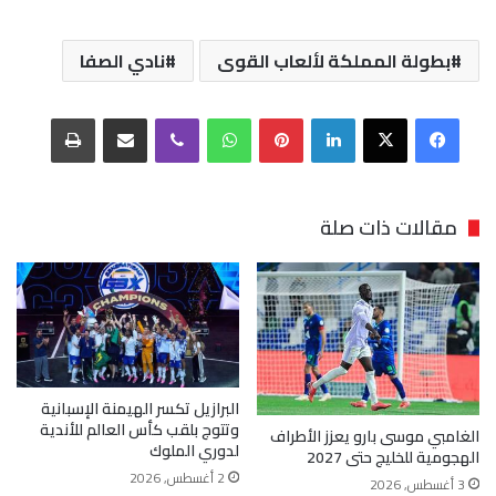
بطولة المملكة لألعاب القوى
نادي الصفا
فيسبوك
‫X
لينكدإن
بينتيريست
واتساب
ڤايبر
مشاركة عبر البريد
طباعة
مقالات ذات صلة
البرازيل تكسر الهيمنة الإسبانية
وتتوج بلقب كأس العالم للأندية
الغامبي موسى بارو يعزز الأطراف
لدوري الملوك
الهجومية للخليج حتى 2027
2 أغسطس, 2026
3 أغسطس, 2026