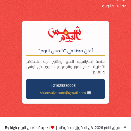
مقالات قانونية
أعلن معنا في "شمس اليوم"
منصة استراتيجية للنمو والتأثير. نربط علامتكم
التجارية بصناع القرار والجمهور النخبوي في تونس
والعالم.
21629830003+
shamsalyaoum@gmail.com
© حقوق النشر 2026, كل الحقوق محفوظة |
صحيفة شمس اليوم By high