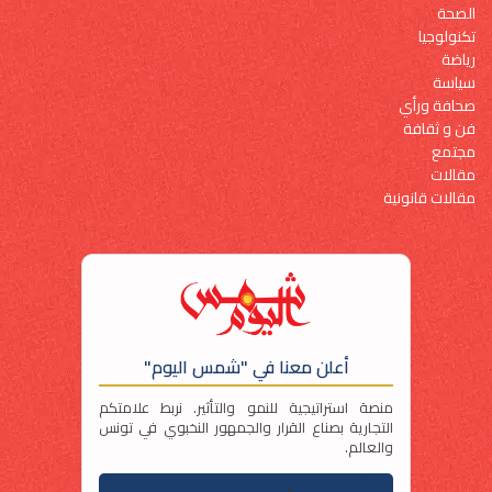
الصحة
تكنولوجيا
رياضة
سياسة
صحافة ورأي
فن و ثقافة
مجتمع
مقالات
مقالات قانونية
أعلن معنا في "شمس اليوم"
منصة استراتيجية للنمو والتأثير. نربط علامتكم
التجارية بصناع القرار والجمهور النخبوي في تونس
والعالم.