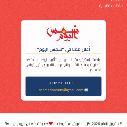
مقالات قانونية
أعلن معنا في "شمس اليوم"
منصة استراتيجية للنمو والتأثير. نربط علامتكم
التجارية بصناع القرار والجمهور النخبوي في تونس
والعالم.
21629830003+
shamsalyaoum@gmail.com
© حقوق النشر 2026, كل الحقوق محفوظة |
صحيفة شمس اليوم By high