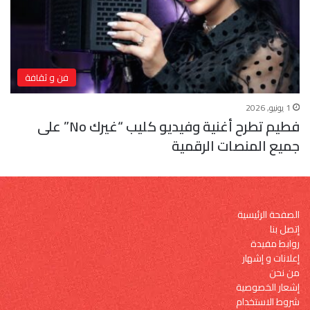
فن و ثقافة
1 يونيو, 2026
فطيم تطرح أغنية وفيديو كليب “غيرك No” على
جميع المنصات الرقمية
الصفحة الرئيسية
إتصل بنا
روابط مفيدة
إعلانات و إشهار
من نحن
إشعار الخصوصية
شروط الاستخدام