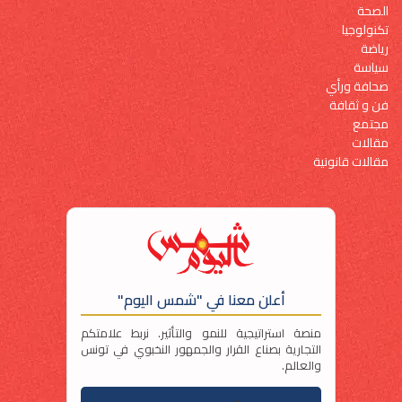
الصحة
تكنولوجيا
رياضة
سياسة
صحافة ورأي
فن و ثقافة
مجتمع
مقالات
مقالات قانونية
أعلن معنا في "شمس اليوم"
منصة استراتيجية للنمو والتأثير. نربط علامتكم
التجارية بصناع القرار والجمهور النخبوي في تونس
والعالم.