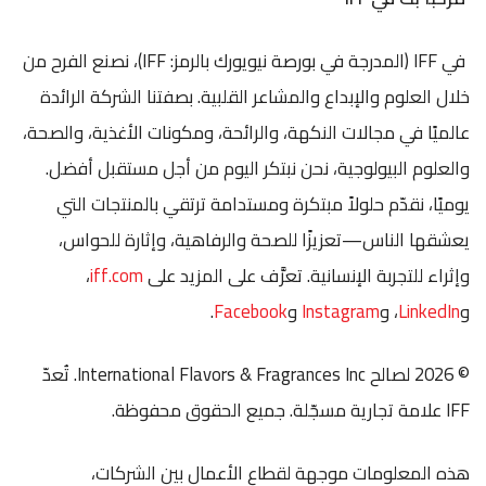
في IFF (المدرجة في بورصة نيويورك بالرمز: IFF)، نصنع الفرح من
خلال العلوم والإبداع والمشاعر القلبية. بصفتنا الشركة الرائدة
عالميًا في مجالات النكهة، والرائحة، ومكونات الأغذية، والصحة،
والعلوم البيولوجية، نحن نبتكر اليوم من أجل مستقبل أفضل.
يوميًا، نقدّم حلولاً مبتكرة ومستدامة ترتقي بالمنتجات التي
يعشقها الناس—تعزيزًا للصحة والرفاهية، وإثارة للحواس،
وإثراء للتجربة الإنسانية. تعرَّف على المزيد على
iff.com
،
و
LinkedIn
، و
Instagram
و
Facebook
.
© 2026 لصالح International Flavors & Fragrances Inc. تُعدّ
IFF علامة تجارية مسجّلة. جميع الحقوق محفوظة.
هذه المعلومات موجهة لقطاع الأعمال بين الشركات،