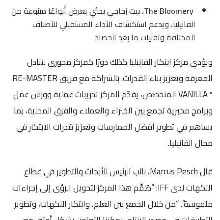
The Bloomery، بيت زجاجي بحثي
يعرض أنواعًا متنوعة من
الفانيليا، ويدعم استكشاف الأداء المستقبلي للأصناف
المختلفة وتقنيات ما بعد الحصاد
ويؤدي مركز ابتكار الفانيليا كذلك دورًا كمركز محوري لتبادل
المعرفة وتعزيز بناء القدرات. بالشراكة مع فريق
RE-MASTER
VANILLA™
المتخصص، يقدّم المركز تدريبات عملية وورش عمل
وبرامج مخبرية تجمع بين الخبراء والعملاء والفرق المحلية، بما
يساهم في تطوير أفضل الممارسات وتعزيز قدرات الابتكار في
مجال الفانيليا.
قال Marcus Pesch، نائب الرئيس للأبحاث والتطوير في قطاع
النكهات لدى IFF: “صُمِّم هذا المركز لتحويل الرؤى إلى إجراءات
ملموسة”. “من خلال الجمع بين العلم، وابتكار النكهات، وتطوير
التطبيقات في مصدر الإنتاج، يمكننا التعاون بشكل أوثق مع