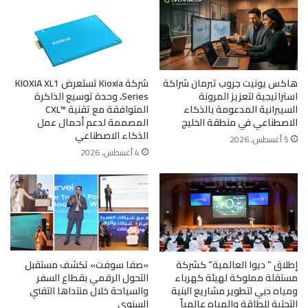
هاكس يونيت جروب تبرمان شراكة
شركة Kioxia تستعرض KIOXIA XL1
استراتيجية لتعزيز المرونة
Series، وحدة توسيع الذاكرة
السيبرانية المدعومة بالذكاء
المتوافقة مع تقنية CXL™‎
الاصطناعي في منطقة الخليج
المصممة لدعم أحمال عمل
الذكاء الاصطناعي
5 أغسطس, 2026
4 أغسطس, 2026
إطلاق ” ديوا العالمية” كشركة
«صفا سوفت» تكشف مستقبل
مستقلة مملوكة لهيئة كهرباء
التحول الرقمي بقطاع السفر
ومياه دبي لتطوير مشاريع البنية
والسياحة خلال منتداها التقني
التحتية للطاقة والمياه عالمياً
السنوي