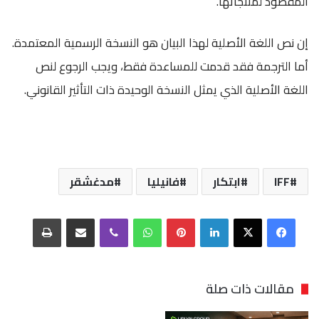
المقصود لمنتجاتها.
إن نص اللغة الأصلية لهذا البيان هو النسخة الرسمية المعتمدة.
أما الترجمة فقد قدمت للمساعدة فقط، ويجب الرجوع لنص
اللغة الأصلية الذي يمثل النسخة الوحيدة ذات التأثير القانوني.
IFF
ابتكار
فانيليا
مدغشقر
فيسبوك
‫X
لينكدإن
بينتيريست
واتساب
ڤايبر
مشاركة عبر البريد
طباعة
مقالات ذات صلة