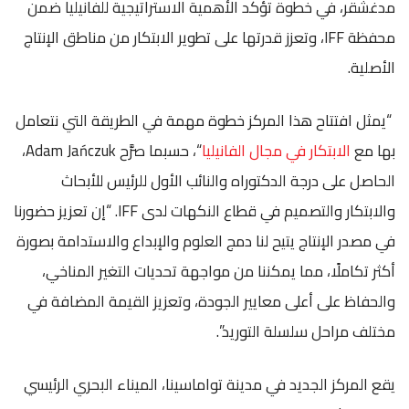
مدغشقر، في خطوة تؤكد الأهمية الاستراتيجية للفانيليا ضمن
محفظة IFF، وتعزز قدرتها على تطوير الابتكار من مناطق الإنتاج
الأصلية.
“يمثل افتتاح هذا المركز خطوة مهمة في الطريقة التي نتعامل
بها مع
الابتكار في مجال الفانيليا
“، حسبما صرَّح Adam Jańczuk،
الحاصل على درجة الدكتوراه والنائب الأول للرئيس للأبحاث
والابتكار والتصميم في قطاع النكهات لدى IFF. “إن تعزيز حضورنا
في مصدر الإنتاج يتيح لنا دمج العلوم والإبداع والاستدامة بصورة
أكثر تكاملًا، مما يمكننا من مواجهة تحديات التغير المناخي،
والحفاظ على أعلى معايير الجودة، وتعزيز القيمة المضافة في
مختلف مراحل سلسلة التوريد”.
يقع المركز الجديد في مدينة تواماسينا، الميناء البحري الرئيسي