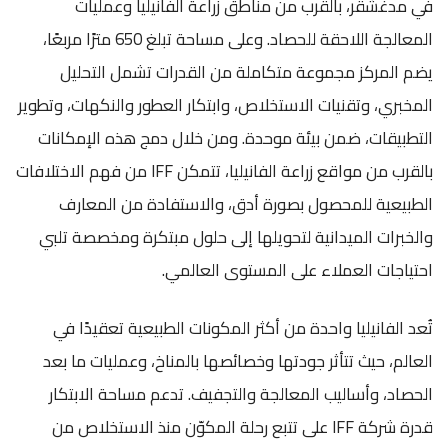
في مدغشقر، بالقرب من مناطق زراعة الفانيليا وعمليات
المعالجة اللاحقة للحصاد. وعلى مساحة تبلغ 650 مترًا مربعًا،
يضم المركز مجموعة متكاملة من القدرات تشمل التحليل
المخبري، وتقنيات الاستخلاص، وابتكار العطور والنكهات، وتطوير
التطبيقات، ضمن بيئة موحدة. ومن خلال دمج هذه الإمكانات
بالقرب من مواقع زراعة الفانيليا، تتمكن IFF من فهم الاختلافات
الطبيعية للمحصول بصورة أدق، والاستفادة من المعارف
والخبرات الميدانية لتحويلها إلى حلول مبتكرة ومخصصة تلبي
احتياجات العملاء على المستوى العالمي.
تُعد الفانيليا واحدة من أكثر المكونات الطبيعية تعقيدًا في
العالم، حيث تتأثر جودتها وخصائصها بالمناخ، وعمليات ما بعد
الحصاد، وأساليب المعالجة والتجفيف. تدعم مساحة الابتكار
قدرة شركة IFF على تتبع رحلة المكوّن منذ الاستخلاص من