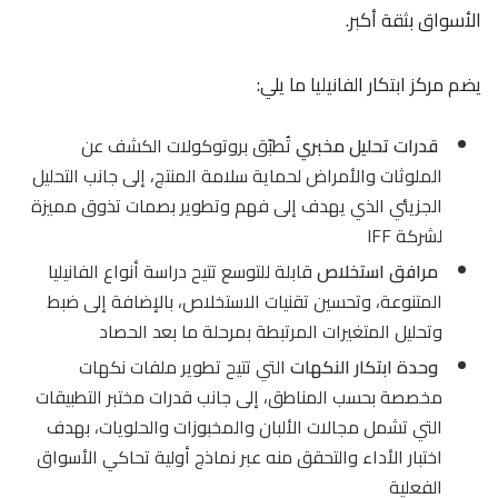
الأسواق بثقة أكبر.
يضم مركز ابتكار الفانيليا ما يلي:
قدرات تحليل مخبري
تُطبّق بروتوكولات الكشف عن
الملوثات والأمراض لحماية سلامة المنتج، إلى جانب التحليل
الجزيئي الذي يهدف إلى فهم وتطوير بصمات تذوق مميزة
لشركة IFF
مرافق استخلاص
قابلة للتوسع تتيح دراسة أنواع الفانيليا
المتنوعة، وتحسين تقنيات الاستخلاص، بالإضافة إلى ضبط
وتحليل المتغيرات المرتبطة بمرحلة ما بعد الحصاد
وحدة ابتكار النكهات
التي تتيح تطوير ملفات نكهات
مخصصة بحسب المناطق، إلى جانب قدرات مختبر التطبيقات
التي تشمل مجالات الألبان والمخبوزات والحلويات، بهدف
اختبار الأداء والتحقق منه عبر نماذج أولية تحاكي الأسواق
الفعلية