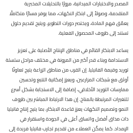
المصدر والاختبارات الميدانية، مرورًا بالتحليلات المخبرية
المتقدمة، وصولاً إلى ابتكار النكهات، مما يوفر مسارًا متكاملًا
يعمّق فهم المادة، ويختصر دورات التطوير، ويتيح تقديم حلول
تستند إلى ظروف المحصول الفعلية.
يساعد الابتكار القائم في مناطق الإنتاج الأصلية على تعزيز
الاستدامة وبناء قدر أكبر من المرونة في مختلف مراحل سلسلة
توريد وقيمة الفانيليا. إن القرب من مناطق الزراعة يتيح تعاونًا
أوثق مع شبكات المزارعين، ويعزز إمكانية التتبع وتحسين
ممارسات التوريد الأخلاقي، إضافة إلى الاستجابة بشكل أسرع
للتغيرات المرتبطة بالمناخ. إن هذا الارتباط المباشر بين ظروف
النمو وتصميم النكهات يعزز قاعدة الابتكار، بما يتيح إنتاج فانيليا
ذات مذاق أفضل واتساق أعلى في الجودة واستقرار في
الإمداد. كما يمكّن العملاء من تقديم تجارب فانيليا فريدة إلى