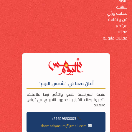
رياضة
سياسة
صحافة ورأي
فن و ثقافة
مجتمع
مقالات
مقالات قانونية
أعلن معنا في "شمس اليوم"
منصة استراتيجية للنمو والتأثير. نربط علامتكم
التجارية بصناع القرار والجمهور النخبوي في تونس
والعالم.
21629830003+
shamsalyaoum@gmail.com