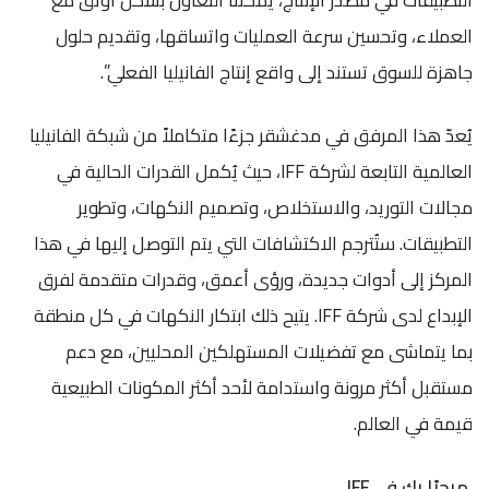
العملاء، وتحسين سرعة العمليات واتساقها، وتقديم حلول
جاهزة للسوق تستند إلى واقع إنتاج الفانيليا الفعلي”.
يُعدّ هذا المرفق في مدغشقر جزءًا متكاملاً من شبكة الفانيليا
العالمية التابعة لشركة IFF، حيث يُكمل القدرات الحالية في
مجالات التوريد، والاستخلاص، وتصميم النكهات، وتطوير
التطبيقات. ستُترجم الاكتشافات التي يتم التوصل إليها في هذا
المركز إلى أدوات جديدة، ورؤى أعمق، وقدرات متقدمة لفرق
الإبداع لدى شركة IFF. يتيح ذلك ابتكار النكهات في كل منطقة
بما يتماشى مع تفضيلات المستهلكين المحليين، مع دعم
مستقبل أكثر مرونة واستدامة لأحد أكثر المكونات الطبيعية
قيمة في العالم.
مرحبًا بك في IFF