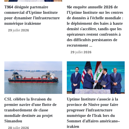
résilientes. Mais il devient de plus en plus difficile de continuer à
T964 désignée partenaire
16e enquête annuelle 2026 de
améliorer cette résilience », a déclaré Andy Lawrence, membre
commercial d’Uptime Institute
l’Uptime Institute sur les centres
fondateur et directeur exécutif d’Uptime Intelligence. « Avec le
pour dynamiser l’infrastructure
de données à l’échelle mondiale :
numérique irakienne
le déploiement des baies à haute
temps, nous pensons que les défaillances seront de moins en
densité s’accélère, tandis que les
29 juillet 2026
moins dues à un point de défaillance unique, mais qu’elles seront
opérateurs restent confrontés à
plutôt liées à des interactions complexes entre les systèmes,
des difficultés persistantes de
recrutement …
notamment les logiciels, les réseaux et les dépendances externes.
29 juillet 2026
Si les infrastructures électriques et mécaniques sur site demeurent
essentielles et se doivent d’être résilientes, les infrastructures
numériques sont de plus en plus décentralisées, et les pannes
trouvent souvent leur origine en dehors du centre de données. Ces
pannes sont notamment liées à la disponibilité de l’alimentation
électrique, à la connectivité réseau ou à la dépendance croissante
vis-à-vis des services cloud externes. »
CSL célèbre la livraison du
Uptime Institute s’associe à la
premier navire d’une flotte de
province de Ninive pour faire
transbordement de classe
progresser l’infrastructure
L’analyse annuelle des pannes réalisée par Uptime Institute est
mondiale destinée au projet
numérique de l’Irak lors du
unique dans le secteur. Elle s’appuie sur des données provenant de
Simandou
Sommet d’affaires américano-
diverses sources, notamment des rapports accessibles au public
irakien
28 juillet 2026