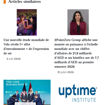
Articles similaires
pannes informatiques et des pannes en général dans les centres de
données.
Pour la cinquième année consécutive, Uptime Intelligence
Research indique que la fréquence globale des pannes par site est
en baisse. Toutefois, le rythme de cette amélioration a ralenti par
rapport aux années précédentes, et environ une entreprise sur dix
Une nouvelle étude mondiale de
2PointZero Group affiche une
signale que sa dernière panne a eu des répercussions sérieuses,
Velo révèle l’« effet
montée en puissance à l’échelle
voire graves.
d’entraînement » de l’expression
mondiale avec un chiffre
de soi
d’affaires de 21,9 milliards
d’AED et un bénéfice net de 7,7
5 août 2026
Dans les cas de pannes rendues publiques, les défaillances des
milliards d’AED au premier
infrastructures externes occupent une place de plus en plus
semestre 2026
importante. De plus, les pannes liées à des problèmes de fibre
31 juillet 2026
optique et de connectivité sont en hausse et ont davantage de
risques d’entraîner des perturbations prolongées.
« Les pannes ont globalement diminué, et dans l’ensemble, les
infrastructures numériques se sont révélées remarquablement