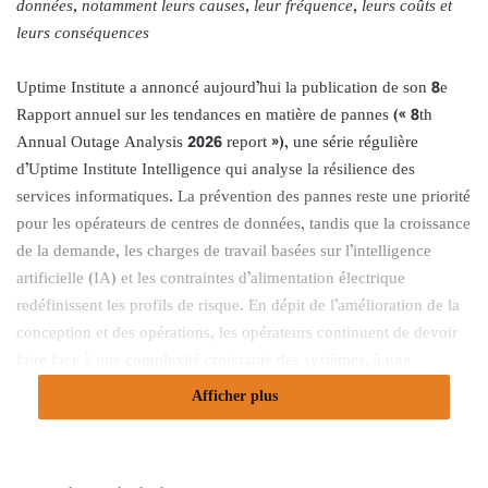
données, notamment leurs causes, leur fréquence, leurs coûts et
leurs conséquences
Uptime Institute a annoncé aujourd’hui la publication de son 8e
Rapport annuel sur les tendances en matière de pannes (« 8th
Annual Outage Analysis 2026 report »), une série régulière
d’Uptime Institute Intelligence qui analyse la résilience des
services informatiques. La prévention des pannes reste une priorité
pour les opérateurs de centres de données, tandis que la croissance
de la demande, les charges de travail basées sur l’intelligence
artificielle (IA) et les contraintes d’alimentation électrique
redéfinissent les profils de risque. En dépit de l’amélioration de la
conception et des opérations, les opérateurs continuent de devoir
faire face à une complexité croissante des systèmes, à une
instabilité des réseaux, à des interdépendances plus profondes et à
Afficher plus
e
des menaces externes en constante évolution. Le 8
annuel
d’analyse des pannes pour 2026 examine les données récentes
relatives aux causes, à la fréquence et aux conséquences des