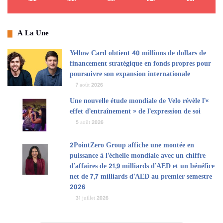
données clients.
A La Une
Cette acquisition fait suite à la levée de fonds de série B de 24
millions de dollars réalisée par OPAQUE, valorisant l’entreprise à
Yellow Card obtient 40 millions de dollars de
300 millions de dollars, et s’appuie sur une clientèle comprenant
financement stratégique en fonds propres pour
ServiceNow, Anthropic, Accenture et Encore Capital. Grâce à la
poursuivre son expansion internationale
technologie acquise, OPAQUE prend en charge les flux de travail
7 août 2026
d’IA confidentiels pour l’entraînement, le réglage fin, l’inférence et
Une nouvelle étude mondiale de Velo révèle l’«
les agents, permettant aux entreprises et aux programmes d’IA
effet d’entraînement » de l’expression de soi
souverains de passer des expérimentations isolées au déploiement
5 août 2026
en production 4 à 5 fois plus rapidement, avec une sécurité
2PointZero Group affiche une montée en
vérifiable et une protection post-quantique.
puissance à l’échelle mondiale avec un chiffre
d’affaires de 21,9 milliards d’AED et un bénéfice
Pour TII et ATRC, cette transaction confirme une stratégie
net de 7,7 milliards d’AED au premier semestre
délibérée : investir dans la recherche fondamentale en
2026
cryptographie, la valider sur des modèles de langage de grande
31 juillet 2026
envergure et de renommée mondiale, puis la déployer à l’échelle
mondiale grâce à des partenaires disposant de la plateforme et de