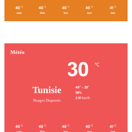
du chiffrement repose sur le matériel et non sur la confiance
40
40
40
40
41
℃
℃
℃
℃
℃
accordée au fournisseur. Les données clients, y compris celles
sam
dim
lun
mar
mer
traitées par les programmes d’IA souverains et les entreprises
réglementées, restent protégées par des environnements
d’exécution de confiance et une attestation vérifiable à laquelle
même OPAQUE ne peut accéder. La plateforme peut ainsi être
déployée sur une infrastructure cloud souveraine à l’échelle
Météo
mondiale avec une preuve cryptographique de la résidence des
30
℃
données, permettant aux programmes d’IA nationaux d’adopter
une IA confidentielle sans renoncer au contrôle des données sur le
territoire ni à la souveraineté juridictionnelle.
Tunisie
40º - 28º
58%
Dans les secteurs à forts enjeux, les mêmes défis se posent dès lors
3.91 km/h
Nuages Dispersés
que les systèmes d’IA s’appuient sur des données sensibles : les
banques entraînent leurs modèles de détection de fraude dans
différentes juridictions, les entreprises de défense peaufinent leurs
systèmes à partir de renseignements classifiés, et les éditeurs de
40
40
40
40
41
℃
℃
℃
℃
℃
logiciels intègrent l’IA dans leurs produits qui accèdent aux
sam
dim
lun
mar
mer