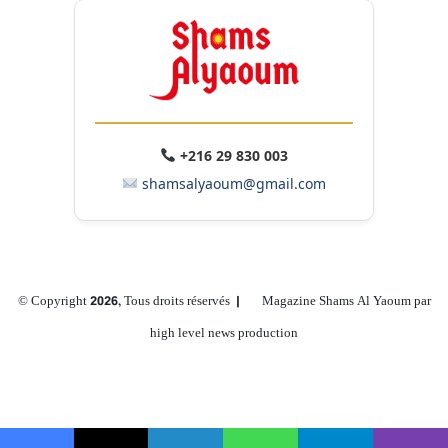
la clientèle nécessaires à son déploiement à grande échelle. La
technologie d’IA fondamentale développée à Abou Dhabi sera
désormais déployée dans les services financiers, la santé, les
administrations publiques et les solutions SaaS d’entreprise — sur
tous les continents — les Émirats arabes unis s’imposant comme un
producteur de l’infrastructure cryptographique qui alimente la
+216 29 830 003
prochaine génération d’IA de confiance.
shamsalyaoum@gmail.com
« Nous avons développé ces technologies cryptographiques pour
relever un défi fondamental de l’IA : comment permettre à des
modèles puissants de traiter des données hautement sensibles sans
compromettre la confidentialité ni la confiance », a déclaré Najwa
© Copyright 2026, Tous droits réservés |
Magazine Shams Al Yaoum par
Aaraj, PDG de TII. « OPAQUE était le partenaire idéal pour
high level news production
commercialiser cette technologie, car l’entreprise dispose déjà
d’une plateforme et d’une clientèle suffisantes pour un déploiement
Facebook
X
YouTube
Instagram
TikTok
WhatsApp
à grande échelle. C’est précisément le but de la recherche
appliquée : une technologie fondamentale développée à Abou