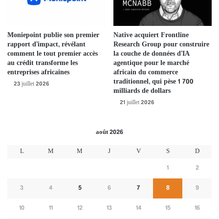
de cloud, OPAQUE permet de déployer des agents en production,
même sur les systèmes et les données les plus sensibles et les plus
réglementés.
Moniepoint publie son premier
Native acquiert Frontline
rapport d’impact, révélant
Research Group pour construire
comment le tout premier accès
la couche de données d’IA
Les entreprises possèdent d’immenses quantités de données
au crédit transforme les
agentique pour le marché
sensibles (dossiers patients, transactions financières,
entreprises africaines
africain du commerce
renseignements classifiés, recherches exclusives) qui pourraient
traditionnel, qui pèse 1 700
23 juillet 2026
milliards de dollars
transformer leurs capacités en IA. Cependant, l’utilisation de ces
21 juillet 2026
données tout au long du cycle de vie de l’IA a nécessité
l’assemblage de solutions ponctuelles provenant de différents
fournisseurs, chacune couvrant une phase différente : l’une pour
août 2026
l’entraînement, une autre pour l’inférence, une autre encore pour
L
M
M
J
V
S
D
les flux de travail des agents. Il en résulte des lacunes, une
complexité accrue et des risques que les équipes de conformité
1
2
refusent d’accepter.
3
4
5
6
7
8
9
OPAQUE comble ces lacunes. La technologie acquise étend la
10
11
12
13
14
15
16
plateforme d’IA confidentielle d’OPAQUE à l’ensemble des étapes