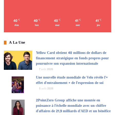
juin 2025, la société a réalisé un chiffre d’affaires de 1,4 milliard
d’euros sur les douze derniers mois et un EBITDA pré-NIIF 16
atteignant 340,7 millions d’euros.
40
40
40
41
41
℃
℃
℃
℃
℃
dim
lun
mar
mer
jeu
Multiply Group a été conseillé par Greenhill (filiale de Mizuho),
Hogan Lovells et KPMG sur cette transaction. Castellano et ses
actionnaires actuels ont été conseillés par Uria Menendez. Ramón
A La Une
Hermosilla Abogados et Latham & Watkins LLP ont également été
les conseillers juridiques de Tendam sur cette transaction.
Yellow Card obtient 40 millions de dollars de
financement stratégique en fonds propres pour
poursuivre son expansion internationale
Actualités économiques
Affaires
Général
7 août 2026
Une nouvelle étude mondiale de Velo révèle l’«
effet d’entraînement » de l’expression de soi
5 août 2026
2PointZero Group affiche une montée en
puissance à l’échelle mondiale avec un chiffre
d’affaires de 21,9 milliards d’AED et un bénéfice