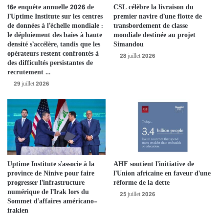
16e enquête annuelle 2026 de
CSL célèbre la livraison du
Portugal, la France, les Émirats arabes unis et l’Amérique latine,
l’Uptime Institute sur les centres
premier navire d’une flotte de
renforçant sa position dans le secteur en constante évolution du
de données à l’échelle mondiale :
transbordement de classe
commerce de détail. Des options de mode abordables aux styles
le déploiement des baies à haute
mondiale destinée au projet
densité s’accélère, tandis que les
Simandou
haut de gamme, la société gère un portefeuille diversifié de 12
opérateurs restent confrontés à
28 juillet 2026
marques établies, conçues pour de multiples segments de clientèle
des difficultés persistantes de
par le biais de ses principales marques de mode, notamment
recrutement …
Women’secret, Springfield, Cortefiel et Pedro del Hierro, entre
29 juillet 2026
autres.
Multiply détient désormais une participation majoritaire de 67,91 %
dans Castellano Investments S.À R.L. (« Société ») (propriétaire de
Tendam Brands S.A.U. et d’autres filiales), aux côtés de Llano
Holdings S.À R.L. et Arcadian Investments S.À R.L., les véhicules
Uptime Institute s’associe à la
AHF soutient l’initiative de
d’investissement des fonds CVC et de PAI Partners respectivement,
province de Ninive pour faire
l’Union africaine en faveur d’une
qui conserveront le statut d’actionnaires minoritaires dans la
progresser l’infrastructure
réforme de la dette
numérique de l’Irak lors du
société.
25 juillet 2026
Sommet d’affaires américano-
irakien
Grâce à cet investissement, Multiply Group augmente ses