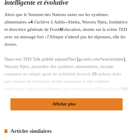
intelligente et évolutive
Alors que le Sommet des Nations unies sur les systèmes
alimentaires +4 s’achève à Addis-Abeba, Wawira Njiru, fondatrice
et directrice générale de Food4Education, monte sur la scène TED
avec un message fort : l’Afrique n’attend pas les réponses, elle les
donne.
Dans son TED Talk publié aujourd’hui [go.ted.com/wawiranjiru],
Wawira Njiru, pionnière des systèmes alimentaires, raconte
comment un simple geste de solidarité (nourrir 25 enfants dans
une cuisine de fortune) a donné naissance à une solution
audacieuse, menée localement, qui fournit aujourd’hui plus de 500
000 repas par jour. Aujourd’hui, Food4Education est la colonne
vertébrale de l’infrastructure alimentaire scolaire du Kenya et un
Afficher plus
modèle pour les pays africains qui investissent à la fois dans la
nutrition, l’éducation et les opportunités.
Articles similaires