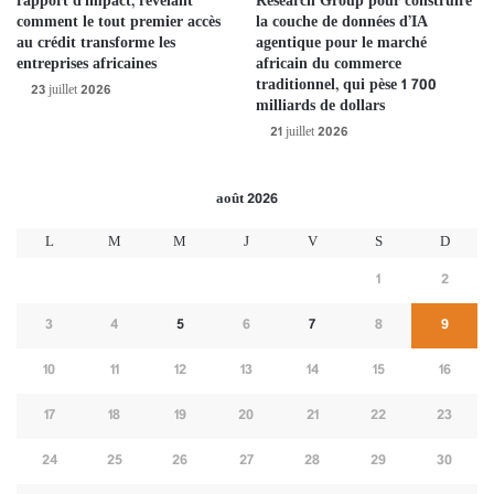
rapport d’impact, révélant
Research Group pour construire
dans l’ingéniosité africaine, l’appropriation communautaire et
comment le tout premier accès
la couche de données d’IA
les partenariats publics.
au crédit transforme les
agentique pour le marché
entreprises africaines
africain du commerce
L’Afrique peut montrer la voie.
Avec une population
traditionnel, qui pèse 1 700
23 juillet 2026
mondiale qui devrait compter un Africain sur quatre d’ici
milliards de dollars
2050, les systèmes que nous construisons aujourd’hui sur le
21 juillet 2026
continent façonneront le monde de demain.
août 2026
L
M
M
J
V
S
D
1
2
3
4
5
6
7
8
9
10
11
12
13
14
15
16
17
18
19
20
21
22
23
24
25
26
27
28
29
30