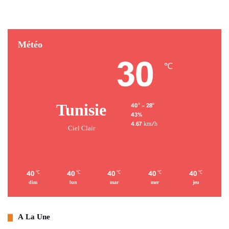
Météo
30
℃
Tunisie
40º - 28º
43%
4.67 km/h
Ciel Clair
40
40
40
40
40
℃
℃
℃
℃
℃
dim
lun
mar
mer
jeu
A La Une