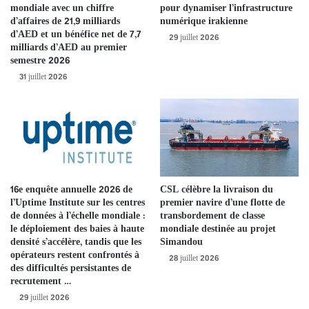
S’exprimant dans le cadre du projet Audacious Project 2024, la
mondiale avec un chiffre
pour dynamiser l’infrastructure
conférence TED de Njiru intervient à un moment où l’attention
d’affaires de 21,9 milliards
numérique irakienne
d’AED et un bénéfice net de 7,7
mondiale se porte à nouveau sur l’alimentation scolaire, reconnue
29 juillet 2026
milliards d’AED au premier
comme un levier efficace pour un développement inclusif et
semestre 2026
durable. L’Afrique abritant la population la plus jeune de la planète
31 juillet 2026
et 1 personne sur 4 devant être africaine d’ici 2050, la manière dont
le continent nourrit ses enfants aujourd’hui façonnera l’avenir que
nous partagerons tous.
« Il n’y a pas débat : les repas scolaires sont l’un des outils les plus
efficaces et les plus évolutifs pour renforcer les systèmes
16e enquête annuelle 2026 de
CSL célèbre la livraison du
alimentaires, en reliant l’éducation, la nutrition, l’agriculture et les
l’Uptime Institute sur les centres
premier navire d’une flotte de
économies locales », déclare Shalom Ndiku, directeur des affaires
de données à l’échelle mondiale :
transbordement de classe
publiques chez Food4Education. « Lors de l’UNFSS+4, toute notre
le déploiement des baies à haute
mondiale destinée au projet
densité s’accélère, tandis que les
Simandou
équipe a été fière de voir notre travail reconnu comme une
opérateurs restent confrontés à
28 juillet 2026
intervention phare dans le rapport national du Kenya. Cela
des difficultés persistantes de
témoigne de l’effort collectif qui vise à mettre en place des
recrutement …
systèmes d’alimentation scolaire durables, dirigés par l’Afrique. »
29 juillet 2026