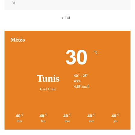
31
« Juil
Météo
30
℃
Tunis
40º - 28º
43%
4.67 km/h
Ciel Clair
40
40
40
40
40
℃
℃
℃
℃
℃
dim
lun
mar
mer
jeu