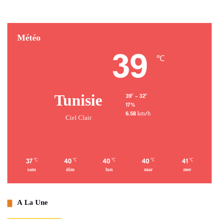
Météo
39
℃
Tunisie
39º - 32º
17%
6.58 km/h
Ciel Clair
37
40
40
40
41
℃
℃
℃
℃
℃
sam
dim
lun
mar
mer
A La Une