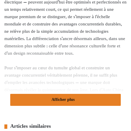
électrique — peuvent aujourd’hui être optimisés et perfectionnés en
un temps relativement court, ce qui permet réellement à une
marque premium de se distinguer, de s’imposer à l’échelle
mondiale et de construire des avantages concurrentiels durables,
ne relève plus de la simple accumulation de technologies
matérielles. La différenciation s’ancre désormais ailleurs, dans une
dimension plus subtile : celle d’une résonance culturelle forte et
d’un design reconnaissable entre tous.
Pour s’imposer au cœur du tumulte global et construire un
avantage concurrentiel véritablement pérenne, il ne suffit plus
d’empiler les avancées technologiques — une marque doit
désormais révéler la quintessence de son âme. Lors d’Auto China
2026, le G700 s’est affirmé comme une réponse forte à la
Afficher plus
standardisation croissante du secteur. En s’alliant à Paula Scher,
figure emblématique du design mondial, pour concevoir l’identité
visuelle de la série G, JETOUR ne contente pas de changer de
Articles similaires
style, elle engage une transformation stratégique en profondeur.