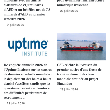
mondiale avec un chiffre
pour dynamiser l’infrastructure
maîtres de renom, témoigne de sa détermination à faire du G700
d’affaires de 21,9 milliards
numérique irakienne
une icône mondiale du tout-terrain premium.
d’AED et un bénéfice net de 7,7
29 juillet 2026
milliards d’AED au premier
semestre 2026
Cette collaboration constitue une première dans la carrière de
31 juillet 2026
Paula Scher dans l’univers automobile. Figure majeure du design
contemporain, dont les œuvres font partie des collections du
Museum of Modern Art (MoMA), elle confère à ce projet une
portée et une reconnaissance exceptionnelles à l’échelle de
l’industrie. Scher a été séduite par la “vitalité” singulière du
JETOUR G700, une qualité que les produits industriels
traditionnels ne possèdent pas. Pour elle, le G700 n’est pas un
16e enquête annuelle 2026 de
CSL célèbre la livraison du
l’Uptime Institute sur les centres
premier navire d’une flotte de
simple véhicule de haute performance : c’est un pont culturel entre
de données à l’échelle mondiale :
transbordement de classe
l’expérience premium et l’exploration des territoires les plus bruts.
le déploiement des baies à haute
mondiale destinée au projet
La quête persistante de la série G pour atteindre l’essence du
densité s’accélère, tandis que les
Simandou
opérateurs restent confrontés à
design de marque résonne parfaitement avec la conviction
28 juillet 2026
des difficultés persistantes de
profonde de Scher : changer le monde par le design. Leur
recrutement …
engagement commun envers une vision de long terme de la
29 juillet 2026
marque constitue le pilier de cette collaboration.