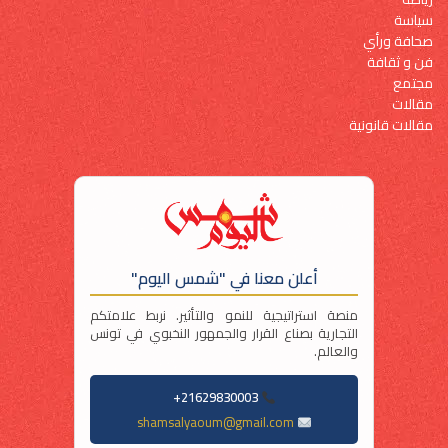
سياسة
صحافة ورأي
فن و ثقافة
مجتمع
مقالات
مقالات قانونية
أعلن معنا في "شمس اليوم"
منصة استراتيجية للنمو والتأثير. نربط علامتكم
التجارية بصناع القرار والجمهور النخبوي في تونس
والعالم.
21629830003+
shamsalyaoum@gmail.com