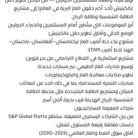
غالكينيش (أحد أكبر حقول الغاز البرية في العالم) إلى مشاريع
الطاقة الشمسية وطاقة الرياح.
أبرز الموضوعات التي ستُطرح أمام المستثمرين والخبراء الدوليين
الوضع الحالي وآفاق تطوير حقل غالكينيش؛
مشروع بناء خط أنابيب الغاز تركمانستان–أفغانستان–باكستان–
الهند (خط أنابيب TAPI)؛
مشاريع استثمارية في القطاع التركماني من بحر قزوين؛
توسيع صادرات الغاز الطبيعي عبر مسارات جديدة؛
تطوير صناعات معالجة الغاز والبتروكيماويات؛
مبادرات التنمية المستدامة، بما في ذلك الحد من انبعاثات
الميثان ومشاريع الطاقة المتجددة مثل محطة الطاقة
الشمسية-الرياح الهجينة قرب بحيرة ألتين أسير.
شركاء المعرفة الاستراتيجيون
من بين الشركاء الرسميين للمعرفة، ستنظم S&P Global Platts
جلسات مغلقة رفيعة المستوى تشمل:
آفاق سوق النفط والغاز العالمي (2025–2030)