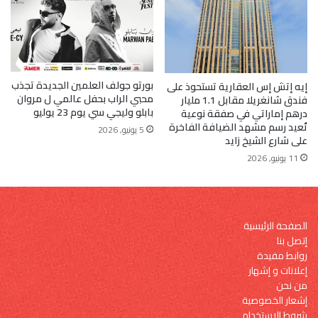
بورتو جولف العلمين الجديدة تجذب
إيه إتش إس العقارية تستحوذ على
محبي الراب بحفل عالمي ل مروان
فندق شانغريلا مقابل 1.1 مليار
بابلو وليجي سي يوم 23 يوليو
درهم إماراتي في صفقة نوعية
تُعيد رسم مشهد الضيافة الفاخرة
5 يونيو, 2026
على شارع الشيخ زايد
11 يونيو, 2026
الصفحة الرئيسية
إتصل بنا
روابط مفيدة
إعلانات و إشهار
من نحن
إشعار الخصوصية
شروط الاستخدام