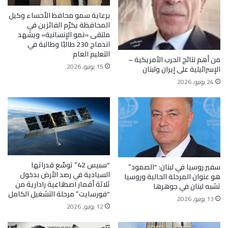
برعاية سمو محافظ الأحساء وكيل
المحافظة يكرّم الفائزين في
ملتقى «نمو الإنسانية» ويشهد
اندماج 230 طالبًا وطالبة في
التعليم العام
من أهم نتائج الحرب الأمريكية –
15 يونيو, 2026
الإسرائيلية على إيران ولبنان
24 يونيو, 2026
“سبيس 42” توسّع قدراتها
سفير روسيا في لبنان: “الصمود”
السيادية في رصد الأرض بدخول
هو عنوان المرحلة الحالية وروسيا
ثلاثة أقمار اصطناعية رادارية من
تشبه لبنان في جوهرها
“فورسايت” مرحلة التشغيل الكامل
13 يونيو, 2026
12 يونيو, 2026