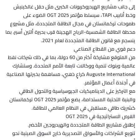
إلى جانب مشاريع الهيدروكربونات الكبرى مثل حقل غالكينيش
وخط أنابيب TAPI، سيسلط مؤتمر OGT 2025 الضوء على
طموحات تركمانستان في مجال الطاقة المتجددة، مثل مشروع
محطة الطاقة الشمسية-الرياح الهجينة قرب بحيرة ألتين أسير، بما
ينسجم مع قانون الطاقة المتجددة لعام 2021.
دعم قوي من القطاع الصناعي
من المتوقع مشاركة أكثر من 60 دولة، بما في ذلك شركات نفط
عالمية وبنوك تنمية ووكالات تابعة الأمم المتحدة. وستشارك
Auguste International كراعٍ ذهبي، مساهمة بخبرتها الصناعية
في أجندة أعمال المؤتمر.
مع التركيز على الديناميكيات الجيوسياسية والتحول الطاقي
والبنية التحتية المستدامة، يضع مؤتمر OGT 2025 تركمانستان
كشريك طاقي مستقبلي في النظام العالمي للطاقة.
الفرص الاستراتيجية في OGT 2025
إطلاق مشاريع الطاقة المتجددة والهيدروجين الأخضر.
تنويع الشراكات والأسواق التصديرية خارج السوق الصينية نحو