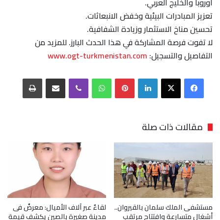
أوروبا والخليج العربي.
تعزيز المبادرات البيئية وخفض الانبعاثات.
تحسين مناخ الاستثمار وزيادة الشفافية.
لا تفوت فرصة المشاركة في هذا الحدث البارز. للمزيد من
التفاصيل والتسجيل:
www.ogt-turkmenistan.com
فيسبوك
‫X
لينكدإن
بينتيريست
واتساب
ڤايبر
مشاركة عبر البريد
طباعة
مقالات ذات صلة
مستشفى الملك سلمان بالقيروان..
لقاءٌ عبر آلاف الأميال: معرضٌ فى
أشغال متسارعة وافتتاح مرتقب
مدينة صغيرة بالصين يكشف قيمة