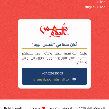
مقالات
مقالات قانونية
أعلن معنا في "شمس اليوم"
منصة استراتيجية للنمو والتأثير. نربط علامتكم
التجارية بصناع القرار والجمهور النخبوي في تونس
والعالم.
21629830003+
shamsalyaoum@gmail.com
© حقوق النشر 2026, كل الحقوق محفوظة |
صحيفة شمس اليوم By high