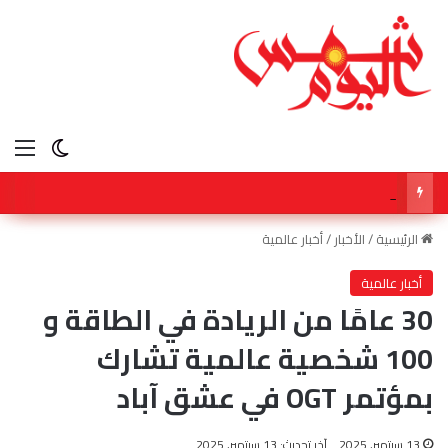
الق
الوضع ا
ولي العهد في قلب عاصفة افتعلها كابرانات ومخابرات الجزائر ، وهذا رد المغاربة الاحرار .
الرئيسية
/
الأخبار
/
أخبار عالمية
أخبار عالمية
30 عامًا من الريادة في الطاقة و
100 شخصية عالمية تشارك
بمؤتمر OGT في عشق آباد
13 سبتمبر, 2025
آخر تحديث: 13 سبتمبر, 2025