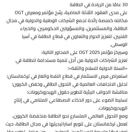
30 عامًا من الريادة في الطاقة
على مدى العقود الثلاثة الماضية، رسّخ مؤتمر ومعرض OGT
مكانته كمنصة رائدة تجمع الشركات الوطنية والدولية في مجال
الطاقة، والمستثمرين، والمسؤولين الحكوميين، والخبراء
الفنيين، لتعزيز الحوار والتعاون في قطاع الطاقة في آسيا
الوسطى.
وسيركز مؤتمر OGT 2025 على المحاور التالية:
تعزيز الشراكات الدولية من أجل تنمية مستدامة للطاقة في
«السنة الدولية للسلام والثقة»؛
استعراض فرص الاستثمار في قطاع النفط والغاز في تركمانستان؛
تحليل الاتجاهات العالمية في التحول الطاقي وخفض الكربون؛
مناقشة الجوانب البيئية لتطوير حقول الهيدروكربونات؛
تسليط الضوء على دور الذكاء الاصطناعي المتنامي في إنتاج
الهيدروكربونات.
ومع التحول العالمي المتسارع نحو الطاقة منخفضة الكربون،
تعمل تركمانستان على تنويع استراتيجيتها في مجال الطاقة، حيث
توفر فرصًا واسعة للمستثمرين الدوليين — من مراحل تطوير حقل