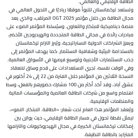
الطاقة الإقليمي والعالمي.
وتستعد تركمانستان لتتبوأ موقعًا رياديًا في التحول العالمي في
مجال الطاقة من خلال مؤتمر OGT 2025 المرتقب، والذي يعد
منصة ديناميكية للابتكار والتعاون. وسيُسلط المؤتمر الضوء على
مبادرات رائدة في مجالي الطاقة المتجددة والهيدروجين الأخضر،
ويعزز الشراكات الدولية الاستراتيجية، ويُبرز التزام تركمانستان
بالاستدامة البيئية وشفافية الاستثمار. كما يهدف المؤتمر إلى
جذب الاستثمارات الأجنبية وتوسيع فرصها في الأسواق العالمية.
وفي الوقت نفسه، تجري الاستعدادات على قدم وساق لانعقاد
النسخة الثلاثين من المؤتمر خلال الفترة من 22 إلى 24 أكتوبر في
عشق آباد، وقد أكد أكثر من 100 مشارك حضورهم بالفعل، وسط
اهتمام واسع من شركات الطاقة العالمية والمؤسسات المالية
والمنظمات الإقليمية.
ويُعقد المؤتمر هذا العام تحت شعار: «الطاقة. الابتكار. النمو»،
ليمثل نقطة تحول في مسار الطاقة الإقليمي، حيث يوازن بين
إمكانات تركمانستان الكبيرة في مجال الهيدروكربونات والتزامها
المتزايد بالطاقة النظيفة.