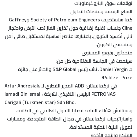
توقعات سوق البتروكيماويات
السلع الرقمية ومنصات التداول
كما ستستضيف Society of Petroleum Engineers وGaffney
Cline جلسات تقنية إضافية حول تخزين الغاز تحت الأرض واحتجاز
ثاني أكسيد الكربون، باعتبارها عناصر أساسية لمستقبل طاقي آمن
ومنخفض الكربون.
متحدثون رفيعو المستوى
سيتحدث في الجلسة الافتتاحية كل من:
د. Daniel Yergin، نائب رئيس S&P Global والحائز على جائزة
Pulitzer Prize؛
Artur Andresiak، المدير القطري لـ ADB في تركمانستان؛
Ismadi Bin Ismail، الرئيس التنفيذي لشركة PETRONAS
Carigali (Turkmenistan) Sdn Bhd.
وسيناقش هؤلاء القادة قضايا التحول العالمي في الطاقة،
واستراتيجيات تركمانستان في مجال الطاقة المتجددة، ومسارات
تمويل البنية التحتية المستدامة.
الابتكار والنمو الأخضر