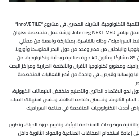
نظم المركز المصري للابتكار والتنمية التكنولوجية، الشريك المصري في مشروع “InnoVETILE”
الممول من الاتحاد الأوروبي ضمن برنامج Interreg NEXT MED، ورشة عمل متخصصة بعنوان
بلاط السيراميك”، وذلك بالقاهرة، بمشاركة واسعة من ممثلي
لوجيا والباحثين من مصر وعدد من دول البحر المتوسط وأوروبا.
وشهدت الورشة حضور أكثر من 85 مشاركًا يمثلون 40 جهة صناعية وبحثية وتكنولوجية، من
اميك ومطورو تكنولوجيا الأفران والأنظمة الحرارية ومراكز البحث
اليا وإسبانيا وقبرص، في واحدة من أكبر الفعاليات المتخصصة
ر.
 نحو الاقتصاد الدائري والتصنيع منخفض الانبعاثات الكربونية،
د الخام الثانوية، وتحسين كفاءة الطاقة، وخفض استهلاك المياه
عراض أحدث التكنولوجيات المتقدمة في صناعة السيراميك
التقنية موضوعات الاستدامة البيئية، وتقييم دورة الحياة، وتطوير
ى إعادة استخدام المخلفات الصناعية والمواد الثانوية داخل