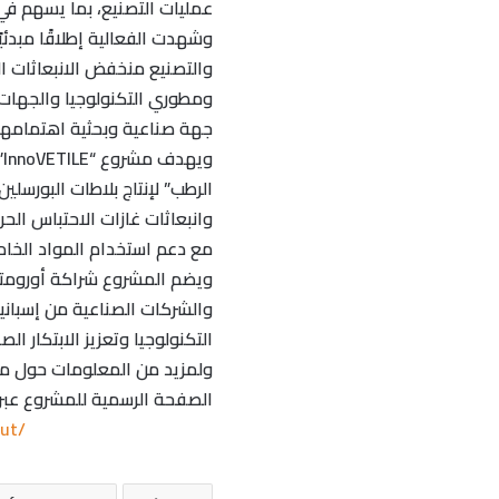
عمليات التصنيع، بما يسهم في خ
وشهدت الفعالية إطلاقًا مبدئي
والتصنيع منخفض الانبعاثات ال
جهة صناعية وبحثية اهتمامها 
و
الرطب” لإنتاج بلاطات البورس
مع دعم استخدام المواد الخام ا
ويضم المشروع شراكة أورومتو
والشركات الصناعية من إسباني
التكنولوجيا وتعزيز الابتكار
الصفحة الرسمية للمشروع عبر برنامج NEXT MED
ut/