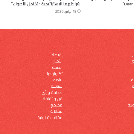
شراكتهما الاستراتيجية “تكامل الأضواء”
19 يوليو, 2026
إقتصاد
مي
الأخبار
ي
الصحة
تكنولوجيا
رياضة
ة
سياسة
ة
صحافة ورأي
فن و ثقافة
مجتمع
نية
مقالات
مقالات قانونية