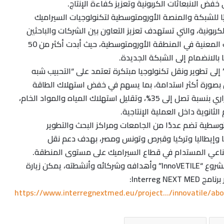
فض الانبعاثات الكربونية وتعزيز كفاءة الإنتاج.
ًا للشبكة والمنصة الأورومتوسطية لتكنولوجيات السيراميك
كربونية، والتي تستهدف تعزيز التعاون بين الشركات والباحثين
ومطوري التكنولوجيا والجهات المعنية في المنطقة الأورومتوسطية، حيث أبدت أكثر من 50
بالانضمام إلى الشبكة الجديدة.
يهدف مشروع “InnoVETILE” إلى تطوير ونقل تكنولوجيا مبتكرة تعتمد على “التحبيب شبه
لين بصورة أكثر استدامة، بما يسهم في خفض استهلاك الطاقة
وانبعاثات غازات الاحتباس الحراري بنسبة تصل إلى 35%، وتقليل استهلاك المياه والمواد الخام،
لثانوية داخل العملية الإنتاجية.
سطية تضم عددًا من الجامعات ومراكز البحث والتطوير
ا وإيطاليا وتركيا وقبرص وتونس ومصر، بهدف دعم نقل
 الصناعي المستدام في قطاع السيراميك على مستوى المنطقة.
ولمزيد من المعلومات حول مشروع “InnoVETILE” وأهدافه وشركائه وأنشطته، يمكن زيارة
Interreg :
https://www.interregnextmed.eu/project…/innovatile/abo