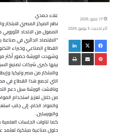
علاء حمدي
17 مايو, 2026
آخر تحديث: 3 يونيو, 2026
“الاقتصاد الدائري في صناعة 
فيسبوك
‫X
لينكدإن
القطاع الصناعي وخبراء التكنو
بينتيريست
مشاركة عبر البريد
طباعة
بينها كبرى شركات تصنيع السير
والابتكار من مصر وتركيا وإيط
التي تجمع هذا القطاع في مص
وناقشت الورشة سبل دعم التحول
من خلال تعزيز استخدام الموا
والمواد الخام، إلى جانب است
والبورسلين.
كما تناولت الجلسات العلمية و
حلول صناعية مبتكرة تعتمد عل