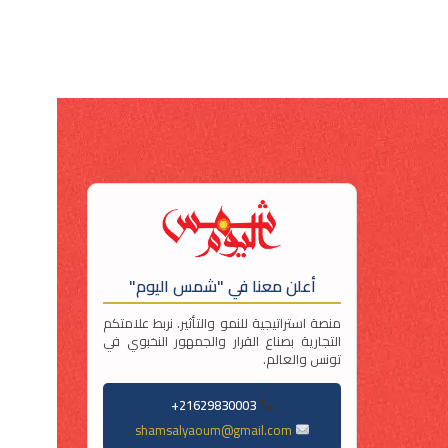
أعلن معنا في "شمس اليوم"
منصة استراتيجية للنمو والتأثير. نربط علامتكم
التجارية بصناع القرار والجمهور النخبوي في
تونس والعالم.
21629830003+
shamsalyaoum@gmail.com