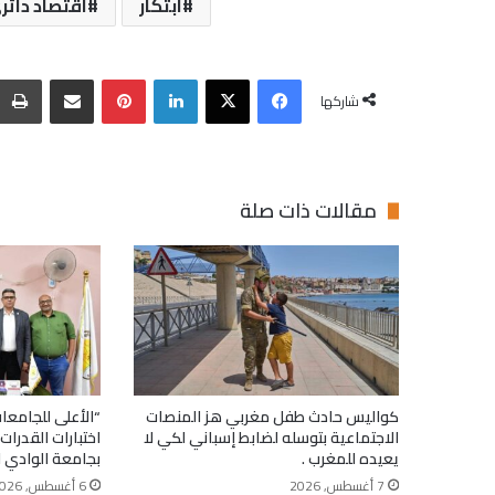
ابتكار
اقتصاد دائر
فيسبوك
‫X
لينكدإن
بينتيريست
مشاركة عبر البريد
شاركها
مقالات ذات صلة
كواليس حادث طفل مغربي هز المنصات
“الأعلى للجامعا
الاجتماعية بتوسله لضابط إسباني لكي لا
اختبارات القدرات
يعيده للمغرب .
بجامعة الوادي ا
7 أغسطس, 2026
6 أغسطس, 2026