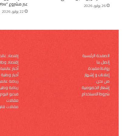
عبر مشروع “Dear You”
26 يوليو, 2026
22 يوليو, 2026
الصفحة الرئيسية
إقتصاد عال
إتصل بنا
إقتصاد وطن
روابط مفيدة
أخبار عالمية
إعلانات و إشهار
أخبار وطنية
من نحن
رياضة عالمي
إشعار الخصوصية
رياضة وطني
شروط الاستخدام
فيديو اليوم
مقالات
مقالات قانو