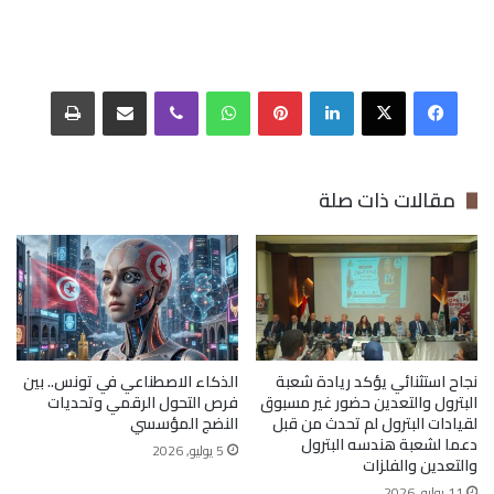
فيسبوك
‫X
لينكدإن
بينتيريست
واتساب
ڤايبر
مشاركة عبر البريد
طباعة
مقالات ذات صلة
نجاح استثنائي يؤكد ريادة شعبة
الذكاء الاصطناعي في تونس.. بين
البترول والتعدين حضور غير مسبوق
فرص التحول الرقمي وتحديات
لقيادات البترول لم تحدث من قبل
النضج المؤسسي
دعما لشعبة هندسه البترول
5 يوليو, 2026
والتعدين والفلزات
11 يوليو, 2026