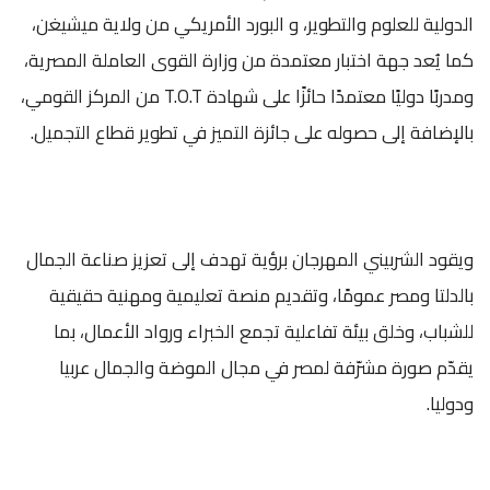
الدولية للعلوم والتطوير، و البورد الأمريكي من ولاية ميشيغن،
كما يُعد جهة اختبار معتمدة من وزارة القوى العاملة المصرية،
ومدربًا دوليًا معتمدًا حائزًا على شهادة T.O.T من المركز القومي،
بالإضافة إلى حصوله على جائزة التميز في تطوير قطاع التجميل.
ويقود الشربيني المهرجان برؤية تهدف إلى تعزيز صناعة الجمال
بالدلتا ومصر عمومًا، وتقديم منصة تعليمية ومهنية حقيقية
للشباب، وخلق بيئة تفاعلية تجمع الخبراء ورواد الأعمال، بما
يقدّم صورة مشرّفة لمصر في مجال الموضة والجمال عربيا
ودوليا.