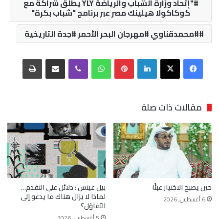
"إتحاد وزارة الشباب والرياضة YLY يطلق شراكة مع
كوكاكولا هيلينك مصر عبر برنامج "شباب بكرة"
#محمدقناوي #مهرجان البحر الأحمر #جدة التاريخية
فيسبوك
‫X
لينكدإن
بينتيريست
واتساب
ڤايبر
مشاركة عبر البريد
طباعة
مقالات ذات صلة
حين يصبح الاختيار عبئًا
بيل غيتس : دلائل على التقدم…
لماذا لا يزال هناك ما يدعو إلى
6 أغسطس, 2026
التفاؤل؟
5 أغسطس, 2026