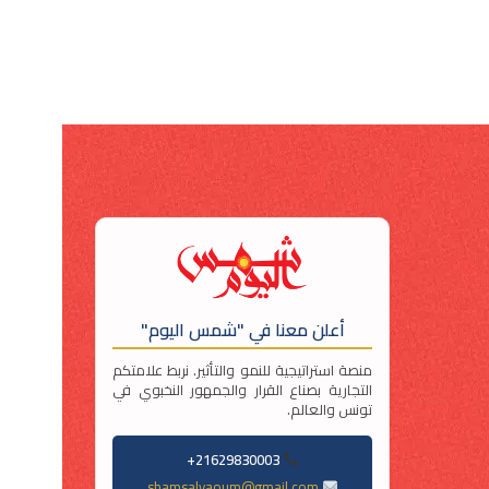
أعلن معنا في "شمس اليوم"
منصة استراتيجية للنمو والتأثير. نربط علامتكم
التجارية بصناع القرار والجمهور النخبوي في
تونس والعالم.
21629830003+
shamsalyaoum@gmail.com