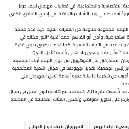
مية الاقتصادية والاجتماعية، في فعاليات مهرجان لايف جولز
كتور أشرف صبحي وزير الشباب والرياضة، فى إحدى الفنادق الكبرى
الهمم، مجموعة متنوعة من الفقرات الفنية، حيث قدم محمد
استعراضية، وأدى أبو القاسم أحمد أغنية “النور مكانه في
ة وليد عدد من الأبيات الشعرية، كما قدمت رضوى بدوي فقرة
ية “أسأل عليا” وتغنى زياد هاني بأغنية “لأجل النبي”.
رجان المشاركين من الموهوبين من ذوى الهمم أبناء الجمعية،
ر رئيس الجمعية، تقديراً لجهودها في مجال التنمية المجتمعية
أعربت عن شكرها للأستاذ عمرو أسامة رئيس المهرجان على
يمة .
يشار إلى أن جمعية البلد اليوم، قد تأسست عام 2016 كمنظمة غير هادفة للربح تعمل في مجال
وتركز على تطوير المواهب وتمكين الفئات المختلفة في المجتمع
معية البلد اليوم
مهرجان لايف جولز الدولي