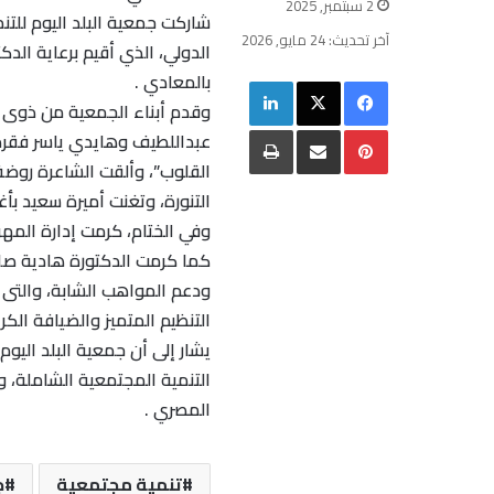
2 سبتمبر, 2025
شاركت جمعية البلد اليوم للتن
آخر تحديث: 24 مايو, 2026
الدولي، الذي أقيم برعاية الد
بالمعادي .
فيسبوك
‫X
لينكدإن
وقدم أبناء الجمعية من ذوى 
بينتيريست
مشاركة عبر البريد
طباعة
عبداللطيف وهايدي ياسر فقرة 
القلوب”، وألقت الشاعرة روض
التنورة، وتغنت أميرة سعيد بأغن
وفي الختام، كرمت إدارة المه
كما كرمت الدكتورة هادية صاب
ودعم المواهب الشابة، والتى 
التنظيم المتميز والضيافة الكر
التنمية المجتمعية الشاملة، 
المصري .
تنمية مجتمعية
ج