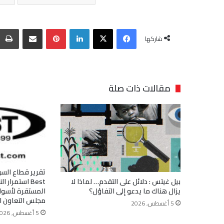
فيسبوك
‫X
لينكدإن
بينتيريست
مشاركة عبر البريد
شاركها
مقالات ذات صلة
بيل غيتس : دلائل على التقدم… لماذا لا
Best استمرار
يزال هناك ما يدعو إلى التفاؤل؟
المستقرة لأسوا
مجلس التعاون ا
5 أغسطس, 2026
5 أغسطس, 2026