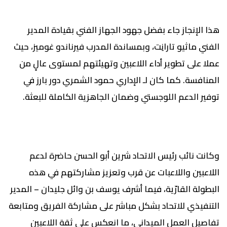
هذا الإنجاز جاء بفضل جهود الجهاز الفني بقيادة المدير
الفني ماثيو تارانِت، وبمساندة المدرب فيرناندو غوميز، حيث
عملا على تطوير أداء اللاعبين وتهيئتهم لمستوى عالٍ من
المنافسة. كما كان لـ الإداري حمود الشمري دور بارز في
توفير الدعم اللوجستي وضمان الجاهزية الكاملة للبعثة.
وكانت نائب رئيس الاتحاد شرين أبو الحسن حاضرة لدعم
اللاعبين واللاعبات عن قرب وتعزيز مشاركتهم في هذه
البطولة القارّية، فيما أشرف يوسف بن وائل جليدان – المدير
التنفيذي للاتحاد بشكل مباشر على مشاركة الفريق ومتابعة
تفاصيل العمل الميداني، ما انعكس على ثقة اللاعبين