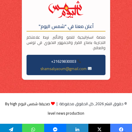
أعلن معنا في "شمس اليوم"
منصة استراتيجية للنمو والتأثير. نربط علامتكم
التجارية بصناع القرار والجمهور النخبوي في تونس
والعالم.
21629830003+
shamsalyaoum@gmail.com
© حقوق النشر 2026, كل الحقوق محفوظة |
صحيفة شمس اليوم By high
level news production