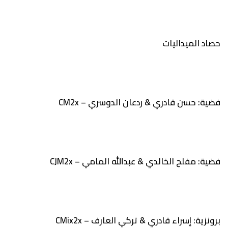
حصاد الميداليات
فضية: حسن قادري & ردعان الدوسري – CM2x
فضية: مفلح الخالدي & عبدالله المامي – CJM2x
برونزية: إسراء قادري & تركي العارف – CMix2x