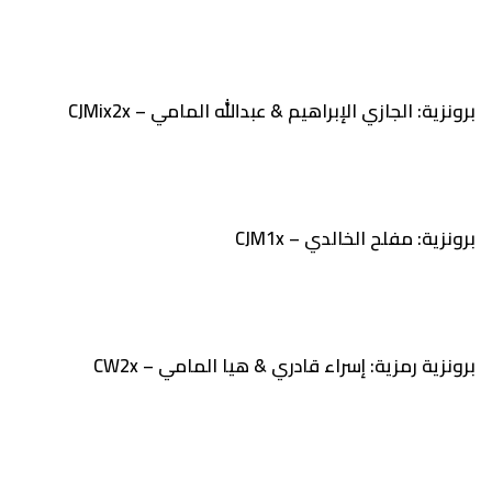
برونزية: الجازي الإبراهيم & عبدالله المامي – CJMix2x
برونزية: مفلح الخالدي – CJM1x
برونزية رمزية: إسراء قادري & هيا المامي – CW2x