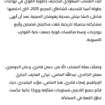
أثبت المنتخب السعودي للتجديف حضوره القوي في نهائيات
بطولة آسيا للتجديف الشاطئي السريع 2025، التي احتضنها
شاطئ نانشا بيتش بمدينة زهوشان الصينية، بعد أن أنهى
مشاركته بحصيلة تاريخية بلغت مداليتين فضيتين وأربع
برونزيات، وسط منافسات قوية جمعت نخبة القوارب
الآسيوية.
وضمّت بعثة المنتخب كلًا من: حسن قادري، ردعان الدوسري،
مفلح الخالدي، عبدالله المامي، تركي العارف، الجازي
الإبراهيم، إسراء قادري، هيا المامي، مؤيد الرشيدي، حيث
قدّم جميع اللاعبين مستويات مشرّفة وروحًا عالية عكست
تطوّر اللعبة في المملكة.