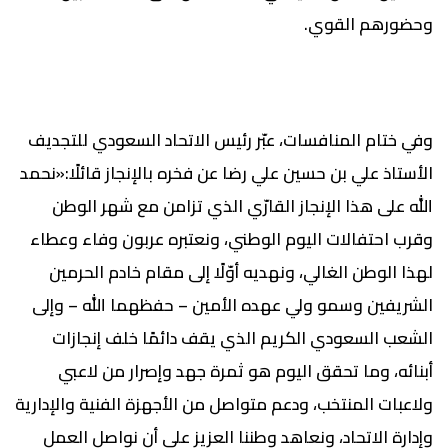
وحضورهم القوي.
وفي ختام المنافسات، عبّر رئيس الاتحاد السعودي للتجديف
الأستاذ علي بن حسين علي رضا عن فخره بالإنجاز قائلًا:«نحمد
الله على هذا الإنجاز القارّي الذي تزامن مع شهر الوطن
وقرب احتفالات اليوم الوطني، ونعتبره عربون وفاء وعطاء
لهذا الوطن الغالي، ونهديه أوّلًا إلى مقام خادم الحرمين
الشريفين وسمو ولي عهده الأمين – حفظهما الله – وإلى
الشعب السعودي الكريم الذي يقف دائمًا خلف إنجازات
أبنائه، وما تحقق اليوم هو ثمرة جهد وإصرار من لاعبي
ولاعبات المنتخب، ودعم متواصل من الأجهزة الفنية والإدارية
وإدارة الاتحاد، ونعاهد وطننا العزيز على أن نواصل العمل