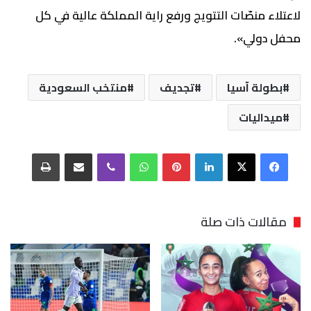
لاعتلاء منصّات التتويج ورفع راية المملكة عالية في كل
محفل دولي».
بطولة آسيا
تجديف
منتخب السعودية
ميداليات
فيسبوك
‫X
لينكدإن
بينتيريست
واتساب
ڤايبر
مشاركة عبر البريد
طباعة
مقالات ذات صلة