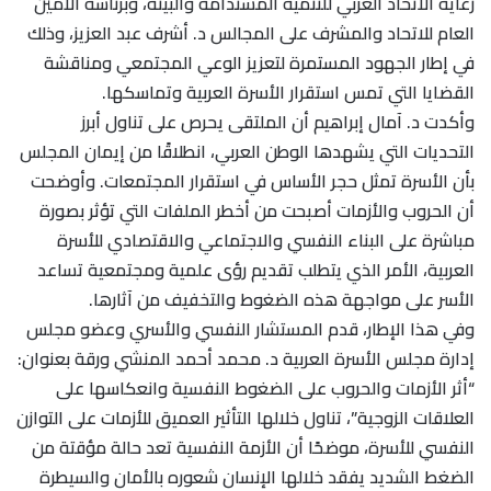
رعاية الاتحاد العربي للتنمية المستدامة والبيئة، وبرئاسة الأمين
العام للاتحاد والمشرف على المجالس د. أشرف عبد العزيز، وذلك
في إطار الجهود المستمرة لتعزيز الوعي المجتمعي ومناقشة
القضايا التي تمس استقرار الأسرة العربية وتماسكها.
وأكدت د. آمال إبراهيم أن الملتقى يحرص على تناول أبرز
التحديات التي يشهدها الوطن العربي، انطلاقًا من إيمان المجلس
بأن الأسرة تمثل حجر الأساس في استقرار المجتمعات. وأوضحت
أن الحروب والأزمات أصبحت من أخطر الملفات التي تؤثر بصورة
مباشرة على البناء النفسي والاجتماعي والاقتصادي للأسرة
العربية، الأمر الذي يتطلب تقديم رؤى علمية ومجتمعية تساعد
الأسر على مواجهة هذه الضغوط والتخفيف من آثارها.
وفي هذا الإطار، قدم المستشار النفسي والأسري وعضو مجلس
إدارة مجلس الأسرة العربية د. محمد أحمد المنشي ورقة بعنوان:
“أثر الأزمات والحروب على الضغوط النفسية وانعكاسها على
العلاقات الزوجية”، تناول خلالها التأثير العميق للأزمات على التوازن
النفسي للأسرة، موضحًا أن الأزمة النفسية تعد حالة مؤقتة من
الضغط الشديد يفقد خلالها الإنسان شعوره بالأمان والسيطرة