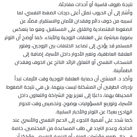
نتيجة ظروف قاسية أو أحداث مفاجئة.
وأشار إلى أن الحروب تمثل أعلى درجات الضغط النفسي، لما
تسببه من خوف دائم وفقدان للأمان والاستقرار، فضلًا عن
الضغوط الاقتصادية والقلق على المستقبل، وهو ما ينعكس
بصورة مباشرة على العلاقات الزوجية والأبناء. كما أوضح أن التوتر
المستمر قد يؤدي إلى تصاعد الخلافات بين الزوجين، وفتور
العلاقة العاطفية، وتغير الأدوار داخل الأسرة، إضافة إلى
الانسحاب النفسي أو التعلق الزائد الناتج عن الخوف وفقدان
الطمأنينة.
وأكد د. المنشي أن حماية العلاقة الزوجية وقت الأزمات تبدأ
بإدراك الطرفين أن المشكلة ليست بينهما، بل هي نتيجة الضغوط
المحيطة بهما، داعيًا إلى تعزيز روح الشراكة والتعاون داخل
الأسرة، وتوزيع المسؤوليات بوضوح، وتخصيص وقت للحوار
الهادئ بعيدًا عن التوتر والأخبار السلبية.
كما شدد على أهمية اللجوء إلى الدعم النفسي والأسري عند
الحاجة، وعدم التردد في طلب المساعدة من المختصين، خاصة
في حال ظهور مؤشرات العنف أو الانهيار النفسي، مؤكدًا أن