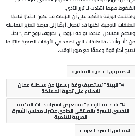
الضغوط مهما اشتدت لا تبرر الأذى.
واختتمت الورقة بالتأكيد على أن الأزمات قد تكون اختبارًا قاسيًا
للعلاقات الزوجية، لكنها قد تتحول أيضًا إلى فرصة لتعزيز التماسك
والدعم المتبادل، عندما يواجه الزوجان الظروف بروح “نحن” بدلًا
من “أنا وأنت”، فالعلاقات التي تصمد في الأوقات الصعبة غالبًا ما
تصبح أكثر قوة وعمقًا مع مرور الوقت.
ـصندوق التنمية الثقافية
"البيئة" تستضيف وفدًا رسميًا من سلطنة عمان
للاطلاع على تجربة المملكة
"غادة عبد الرحيم" تستعرض استراتيجيات التكيف
النفسي للأسرة بالملتقى الحادي عشر لـ مجلس الأسرة
العربية للتنمية
مجلس الأسرة العربية