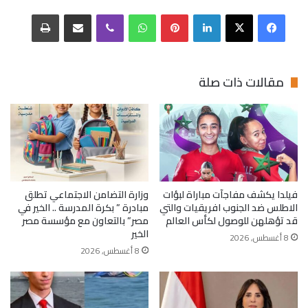
فيسبوك
‫X
لينكدإن
بينتيريست
واتساب
ڤايبر
مشاركة عبر البريد
طباعة
مقالات ذات صلة
فيلدا يكشف مفاجآت مباراة لبؤات
وزارة التضامن الاجتماعي تطلق
الاطلس ضد الجنوب افريقيات والتي
مبادرة ” بكرة المدرسة .. الخير في
قد تؤهلهن للوصول لكأس العالم
مصر” بالتعاون مع مؤسسة مصر
الخير
8 أغسطس, 2026
8 أغسطس, 2026