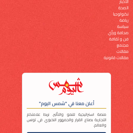
الأخبار
الصحة
تكنولوجيا
رياضة
سياسة
صحافة ورأي
فن و ثقافة
مجتمع
مقالات
مقالات قانونية
أعلن معنا في "شمس اليوم"
منصة استراتيجية للنمو والتأثير. نربط علامتكم
التجارية بصناع القرار والجمهور النخبوي في تونس
والعالم.