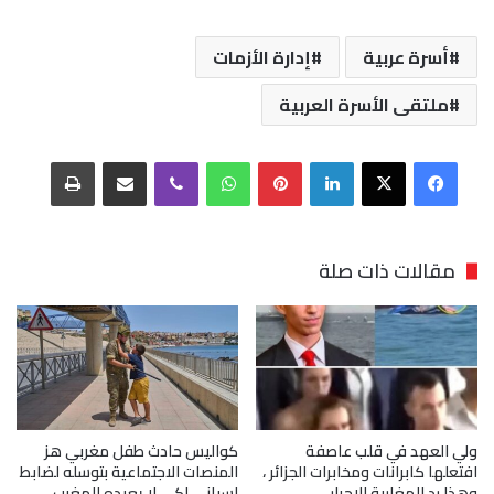
أسرة عربية
إدارة الأزمات
ملتقى الأسرة العربية
فيسبوك
‫X
لينكدإن
بينتيريست
واتساب
ڤايبر
مشاركة عبر البريد
طباعة
مقالات ذات صلة
ولي العهد في قلب عاصفة
كواليس حادث طفل مغربي هز
افتعلها كابرانات ومخابرات الجزائر ،
المنصات الاجتماعية بتوسله لضابط
وهذا رد المغاربة الاحرار .
إسباني لكي لا يعيده للمغرب .