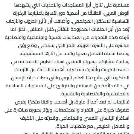
مستمرة على تناول أبرز المستجدات والتحديات التي يشهدها
الوطن العربي، انطلاقًا من أهمية دور الأسرة باعتبارها الركيزة
الأساسية للاستقرار المجتمعي. وأضافت أن تأثير الحروب والأزمات
يُعد من أبرز الملفات المطروحة للنقاش خلال الملتقى، نظرًا لما
تتركه هذه التحديات من انعكاسات نفسية واجتماعية واقتصادية
مباشرة على الأسرة العربية، الأمر الذي يستدعي وضع رؤى
وخطط فاعلة للتعامل معها والحد من آثارها المستقبلية.
وجاءت مشاركة د.سهام القبندي استاذ العلوم الاجتماعية في
جامعة الكويت وأشارت بانه تتزايد أهمية الحديث عن الأزمات
المتكررة التي يشهدها العالم اليوم، والتي جعلت حياة الإنسان
في حالة دائمة من الاستنفار والطوارئ على المستويات السياسية
والاجتماعية والاقتصادية والنفسية.
فالأزمات لم تعد أحداثًا عابرة، بل أصبحت واقعًا متكررًا يفرض
ضغوطًا كبيرة على الأفراد والمجتمعات، ويؤثر بصورة مباشرة على
استقرار الإنسان النفسي والاجتماعي وقدرته على التكيف
والتعامل الطبيعي مع متطلبات الحياة.
وتتنوع هذه الأزمات بين كوارث طبيعية كالزلازل والسيول