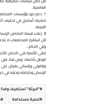
من خلال سياسات تشريعية تضم
العالمية.
7. دعم دور مؤسسات المجتمع المدني
كشريك أساسي في تخفيف آثار 
اللازمة.
8. إعلاء قيمة التضامن الإنساني والدولي
لأن استقرار المجتمعات لا يتح
وفي الختام…
تبقى الأسرة هي الحصن الأخير 
الوطن بأكمله. ومن هنا، فإن
وقانوني وإنساني يفرض على ا
الإنسان وكرامته وحقه في حيا
"البيئة" تستضيف وفدًا 
تنمية مستدامة
م