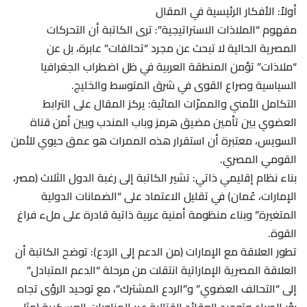
​أولاً: الأفكار الرئيسية في المقال
​مفهوم “الملاذات الاستراتيجية”: ترى الكاتبة أن التحركات
المصرية الحالية لا تبحث عن مجرد “تحالفات” عابرة، بل عن
“ملاذات” تؤمن المنطقة العربية في ظل اضطراب الجغرافيا
السياسية وصراع القوى في شرق المتوسط والخليج.
​التكامل الأمني والممرّات المائية: يركز المقال على الترابط
العضوي بين تأمين مضيق هرمز وباب المندب وبين أمن قناة
السويس، معتبرة أن استقرار هذه الممرات هو عمق حيوي للأمن
القومي المصري.
​بناء نظام إقليمي ذاتي: تشير الكاتبة إلى رغبة الدول الثلاث (مصر،
الإمارات، عُمان) في تقليل الاعتماد على “الضمانات الدولية
المتغيرة” وبناء منظومة أمنية عربية ذاتية قادرة على ملء فراغ
القوة.
​تطور العلاقة مع الإمارات (من الدعم إلى الردع): توضح الكاتبة أن
العلاقة المصرية الإماراتية انتقلت من مرحلة “الدعم المتبادل”
إلى “التحالف العضوي” و”الردع المشترك”، مع توحيد الرؤى تجاه
بؤر الصراع وتوحيد العقائد القتالية عبر المناورات العسكرية (مثل