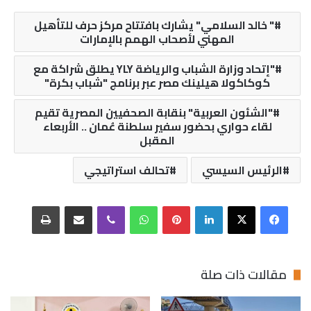
" خالد السلامي" يشارك بافتتاح مركز حرف للتأهيل
المهني لأصحاب الهمم بالإمارات
"إتحاد وزارة الشباب والرياضة YLY يطلق شراكة مع
كوكاكولا هيلينك مصر عبر برنامج "شباب بكرة"
"الشئون العربية" بنقابة الصحفيين المصرية تقيم
لقاء حواري بحضور سفير سلطنة عُمان .. الأربعاء
المقبل
الرئيس السيسي
تحالف استراتيجي
فيسبوك
‫X
لينكدإن
بينتيريست
واتساب
ڤايبر
مشاركة عبر البريد
طباعة
مقالات ذات صلة