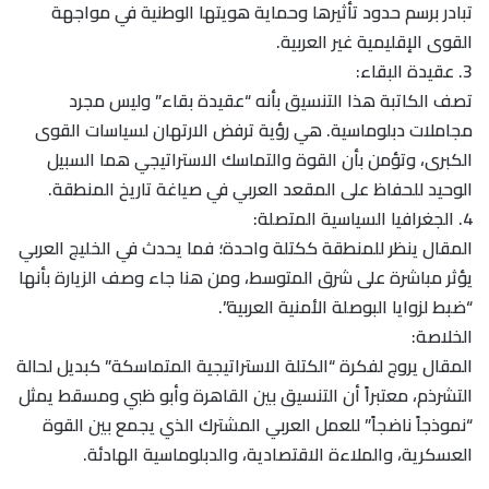
تبادر برسم حدود تأثيرها وحماية هويتها الوطنية في مواجهة
القوى الإقليمية غير العربية.
​3. عقيدة البقاء:
تصف الكاتبة هذا التنسيق بأنه “عقيدة بقاء” وليس مجرد
مجاملات دبلوماسية. هي رؤية ترفض الارتهان لسياسات القوى
الكبرى، وتؤمن بأن القوة والتماسك الاستراتيجي هما السبيل
الوحيد للحفاظ على المقعد العربي في صياغة تاريخ المنطقة.
​4. الجغرافيا السياسية المتصلة:
المقال ينظر للمنطقة ككتلة واحدة؛ فما يحدث في الخليج العربي
يؤثر مباشرة على شرق المتوسط، ومن هنا جاء وصف الزيارة بأنها
“ضبط لزوايا البوصلة الأمنية العربية”.
​الخلاصة:
​المقال يروج لفكرة “الكتلة الاستراتيجية المتماسكة” كبديل لحالة
التشرذم، معتبراً أن التنسيق بين القاهرة وأبو ظبي ومسقط يمثل
“نموذجاً ناضجاً” للعمل العربي المشترك الذي يجمع بين القوة
العسكرية، والملاءة الاقتصادية، والدبلوماسية الهادئة.