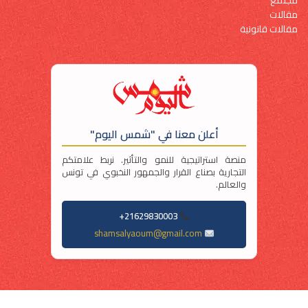
مقالات
مقالات قانونية
أعلن معنا في "شمس اليوم"
منصة استراتيجية للنمو والتأثير. نربط علامتكم
التجارية بصناع القرار والجمهور النخبوي في تونس
والعالم.
21629830003+
shamsalyaoum@gmail.com