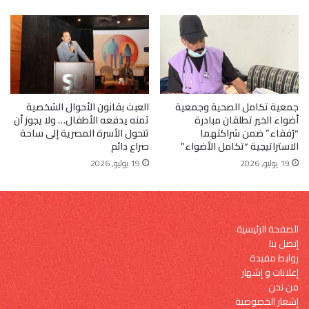
جمعية تكامل الصحية وجمعية
العبث بقانون الأحوال الشخصية
أضواء الخير تطلقان مبادرة
ثمنه يدفعه الأطفال… ولا يجوز أن
“رُفقاء” ضمن شراكتهما
تتحول الأسرة المصرية إلى ساحة
الاستراتيجية “تكامل الأضواء”
صراع دائم
19 يوليو, 2026
19 يوليو, 2026
الصفحة الرئيسية
إتصل بنا
روابط مفيدة
إعلانات و إشهار
من نحن
إشعار الخصوصية