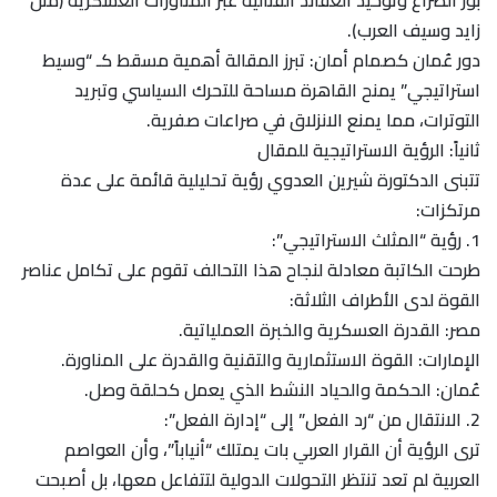
زايد وسيف العرب).
​دور عُمان كصمام أمان: تبرز المقالة أهمية مسقط كـ “وسيط
استراتيجي” يمنح القاهرة مساحة للتحرك السياسي وتبريد
التوترات، مما يمنع الانزلاق في صراعات صفرية.
​ثانياً: الرؤية الاستراتيجية للمقال
​تتبنى الدكتورة شيرين العدوي رؤية تحليلية قائمة على عدة
مرتكزات:
​1. رؤية “المثلث الاستراتيجي”:
طرحت الكاتبة معادلة لنجاح هذا التحالف تقوم على تكامل عناصر
القوة لدى الأطراف الثلاثة:
​مصر: القدرة العسكرية والخبرة العملياتية.
​الإمارات: القوة الاستثمارية والتقنية والقدرة على المناورة.
​عُمان: الحكمة والحياد النشط الذي يعمل كحلقة وصل.
​2. الانتقال من “رد الفعل” إلى “إدارة الفعل”:
ترى الرؤية أن القرار العربي بات يمتلك “أنياباً”، وأن العواصم
العربية لم تعد تنتظر التحولات الدولية لتتفاعل معها، بل أصبحت