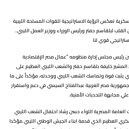
كرية تعكس الرؤية الاستراتيجية للقوات المسلحة الليبية
 القلب لبلقاسم حفتر ورئيس الوزراء ووزير العمل الليبي..
تراتيجي قوي لنا
 رئيس مجلس إدارة منظومه “عمال مصر الإقتصادية
د المشير خليفة بلقاسم حفتر والشعب الليبي العظيم على
ي يثبت قوة وتماسك الشعب الليبي ووحدته، مؤكداََ على ما
مهورية مصر العربية عبدالفتاح السيسي في دعم واستقرار
علي مجابهة التحديات الأمنية.
 العامة المصرية اللواء حسن رشاد احتفال الشعب الليبي
كري العظيم الذي قدمة ابناء الجيش الوطني الليبي مؤكدا