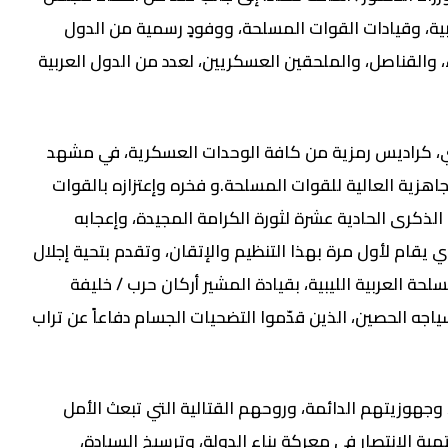
يبية، وقيادات القوات المسلحة، ووفودٍ رسمية من الدول
 والقناصل، والملحقين العسكريين، لعدد من الدول العربية
 كراديس رمزية من كافة الوحدات العسكرية، في مشهد
اهزية العالية للقوات المسلحة.و فخره وإعتزازه بالقوات
 الذكرى الحادية عشرة لثورة الكرامة المجيدة، وإعجابه
 يقام لأول مرة بهذا التنظيم والإتقان، وتقدم بتحية إجلال
سلحة العربية الليبية، بقيادة المشير أركان حرب / خليفة
اجه الحصين، الذين قدّموا التضحيات الجسام دفاعاً عن تراب
وجهوزيتهم الدائمة، وروحهم القتالية التي تبعث الأمل
ة الإنتصار في معركة بناء الدولة، وترسيخ السيادة،