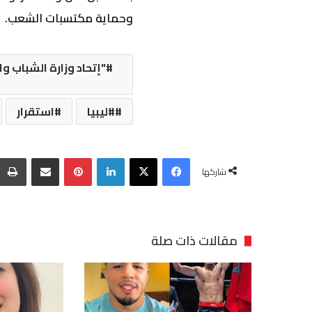
وحماية مكتسبات الشعب.
#ليبيا
استقرار
فيسبوك
‫X
لينكدإن
بينتيريست
مشاركة عبر البريد
شاركها
مقالات ذات صلة