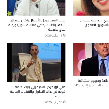
شي.. صانعة محتوى
بلوجر السفر ورجل الأعمال راكان حمدان..
أسلوبها العفوي
شغف بالغناء يحكي معاناة سوريا ورحلة
نجاح ملهمة
16 يوليو, 2026
طنية وجهودٍ استثنائية
تساند العائدين إلى قراهم
داني أبو حيدر.. اسم عربي يترك بصمة
قوية في عالم التداول والتقنيات المالية
الحديثة
18 يونيو, 2026