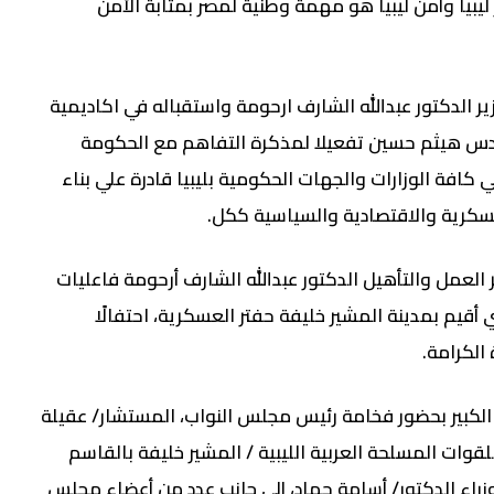
ليبيا وأمن ليبيا هو مهمة وطنية لمصر بمثابة الأمن
ير الدكتور عبدالله الشارف ارحومة واستقباله في اكاديمية
دس هيثم حسين تفعيلا لمذكرة التفاهم مع الحكومة
في كافة الوزارات والجهات الحكومية بليبيا قادرة علي بناء
عسكرية والاقتصادية والسياسية ككل.
العمل والتأهيل الدكتور عبدالله الشارف أرحومة فاعليات
أقيم بمدينة المشير خليفة حفتر العسكرية، احتفالًا
الكرامة.
لكبير بحضور فخامة رئيس مجلس النواب، المستشار/ عقيلة
لقوات المسلحة العربية الليبية / المشير خليفة بالقاسم
راء الدكتور/ أسامة حماد، إلى جانب عدد من أعضاء مجلس