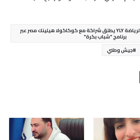
"إتحاد وزارة الشباب والرياضة YLY يطلق شراكة مع كوكاكولا هيلينك مصر عبر
برنامج "شباب بكرة"
جيش وطني
طباعة