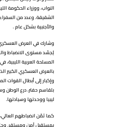
النواب، ووزراء الحكومة الل
الشقيقة. وعدد من السفراء،
والأجنبية بشكل عام .
وشارك في العرض العسكري،
يُجسّد مستوى الانضباط والج
المسلحة العربية الليبية، في
بالعرض العسكري الكبير الذي
وإكبار إلى أبطال القوات الم
بلقاسم حفتر، درع الوطن وسي
ليبيا ووحدتها وسيادتها.
كما ثمّن انضباطهم العالي، 
بمستقبل آمن ومستقر. وحتمي