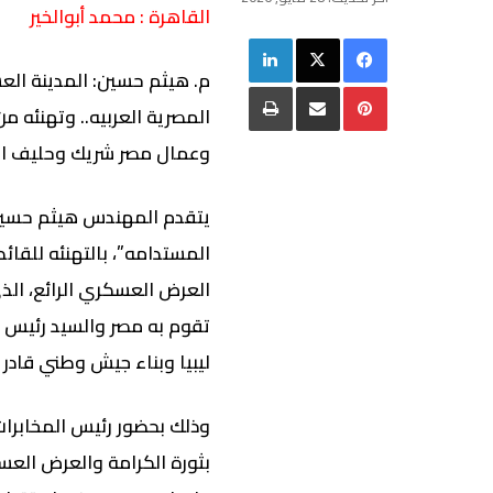
القاهرة : محمد أبوالخير
فيسبوك
‫X
لينكدإن
م. هيثم حسين: المدينة العس
بينتيريست
مشاركة عبر البريد
طباعة
المصرية العربيه.. وتهنئه من
وعمال مصر شريك وحليف اس
يتقدم المهندس هيثم حسين
المستدامه”، بالتهنئه للقائ
العرض العسكري الرائع، الذ
تقوم به مصر والسيد رئيس ج
ليبيا وبناء جيش وطني قادر 
وذلك بحضور رئيس المخابرات
بثورة الكرامة والعرض العس