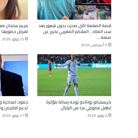
قصة الصفعة التي صدرت بدون شعور بعد
مريم سلمان مع
سب الملك ، الملاكم المغربي يخرج عن
تفرض حضورها ب
صمته …
25 يوليو, 2026
5 أغسطس, 2026
كريستيانو رونالدو يوجه رسالة مؤثرة
حمود: لمبادرة و
لطفل فنزويلي نجا من الزلزال
تدعم النازحين و
4 يوليو, 2026
21 يونيو, 2026