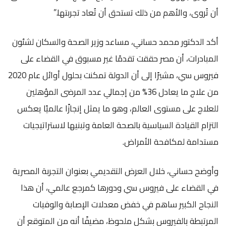
أن تُروى، والأهم من ذلك تستحق أن تُعاد تجربتها.”
أكد الدكتور محمد حساني، مساعد وزير الصحة والسكان لشئون
المبادرات، أن مصر حققت تقدمًا غير مسبوق في القضاء على
فيروس سي، مشيرًا إلى أن الدولة تمكنت بحلول أوائل عام 2020
من علاج ما يعادل 36% من إجمالي عدد المرضى المؤهلين
للعلاج على مستوى العالم، وهو ما يمثل إنجازًا عالميًا يعكس
التزام القيادة السياسية بالصحة العامة وتبنيها لاستراتيجيات
مستدامة لمكافحة الأمراض.
وأوضح حساني، خلال العرض التقديمي بعنوان التجربة المصرية
في القضاء على فيروس سي ودورها كمرجع عالمي، أن هذا
النجاح الكبير ساهم في خفض معدلات الإصابة والوفيات
المرتبطة بالفيروس بشكل ملحوظ، مضيفًا أنه من المتوقع أن