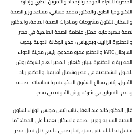
المصرية للشراء الموحد والإمداد والتموين الطبي وإدارة
التكنولوجيا الطبي والدكتور محمد حساني، مساعد وزير الصحة
والسكان لشئون مشروعات ومبادرات الصحة العامة، والدكتور
نعمة سعيد عابد، ممثل منظمة الصحة العالمية في مصر،
والدكتورة اليزابيث ويديرباس ، مدير الوكالة الدولية لبحوث
السرطان IARC والدكتور عمرو ممدوح، رئيس مدينة الدواء
المصرية و الدكتورة ليليان كنعان، المدير العام لشركة روش
للحلول التشخيصية في مصر وشمال أفريقيا. والدكتور زياد
الأحول، رئيس قطاع الشؤون الحكومية والسياسات الصحية
ودعم الأسواق في شركة روش للأدوية في مصر.
قال الدكتور خالد عبد الغفار، نائب رئيس مجلس الوزراء لشئون
التنمية البشرية ووزير الصحة والسكان تعقيباً على الحدث: “ما
نحتفل به الليلة ليس مجرد إنجاز صحي عالمي؛ بل تمثل مصر