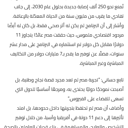
تُمنع نحو 250 ألف إصابة جديدة بحلول عام 2030، إلى جانب
تفادي ما يقرب من مليون سنة من الحياة المعدّلة بالإعاقة.
وأشار إلى أن البرنامج لم يكن له أثر صحي فقط، بل كان له أيضًا
مردود اقتصادي ملموس، حيث حققت مصر عائدًا يتجاوز 11
دولارًا مقابل كل دولار تم استثماره في البرنامج على مدار عشر
سنوات، فضلًا عن توفير ما يقدر بـ7 مليارات دولار من التكاليف
المباشرة وغير المباشرة.
تابع حساني: “تجربة مصر لم تعد مجرد قصة نجاح وطنية، بل
أصبحت نموذجًا دوليًا يحتذى به، ومرجعًا أساسيًا للدول التي
تسعى للقضاء على الفيروس.”
وأضاف أن مصر لم تحتفظ بتجربتها داخل حدودها، بل امتد
تأثيرها إلى دعم 11 دولة في أفريقيا وآسيا، من خلال توفير
التشخيص والعلاج، والمساهمة في بناء قدرات العاملين بالصحة