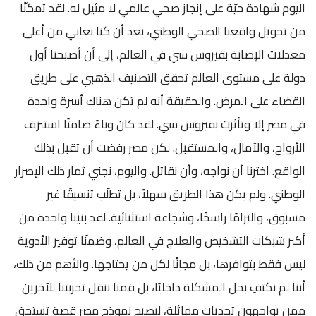
اليوم شهادة حيّة على إنجاز صحي عالمي لا مثيل له. لقد تمكنّا
من تحويل واقعنا الصحي الوطني، بعد أن كنا نعاني من أعلى
معدلات الإصابة بفيروس سي في العالم، إلى أن أصبحنا أول
دولة على مستوى العالم تحقق التصنيف الذهبي على طريق
القضاء على المرض. والحقيقة أنه لم تكن هناك أسرة واحدة
في مصر إلا وتأثرت بفيروس سي. لقد كان وباءً صامتًا استنزف
الأرواح، والآمال، والمستقبل. لكن مصر رفضت أن تقبل بذلك
الواقع. اخترنا أن نواجه، وأن نقاتل. واليوم، نجني ثمار ذلك الإصرار
الوطني. ولم يكن هذا الطريق سهلاً، بل تطلّب تنسيقًا غير
مسبوق، والتزامًا راسخًا، وشجاعة استثنائية. لقد بنينا واحدة من
أكبر شبكات التشخيص والعلاج في العالم، وضمنّا توفير الأدوية
ليس فقط بتوافرها، بل مجانًا لكل من يحتاجها. والأهم من ذلك،
أننا لم نكتفِ بحل المشكلة داخليًا، بل قمنا بنقل تجربتنا للآخرين
ممن يواجهون تحديات مماثلة، ليصبح نموذج مصر قصة تستحق