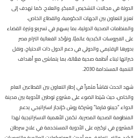
الدولة في مجالات التشخيص المبكر، والعلاج. كما تهدف إلى
تعزيز التعاون بين الجهات الحكومية، والقطاع الخاص،
والمنظمات الصحية الدولية، بما يسهم في تسريع وتيرة القضاء
على الفيروسات الكبدية عالميًا. وتؤكد الفعالية التزام مصر
بدورها الإقليمي والدولي في دعم الدول ذات الاحتياج، ونقل
خبراتها لبناء أنظمة صحية فعّالة، بما يتماشى مع أهداف
التنمية المستدامة 2030.
شهد الحدث نقاشاً مثمراً في إطار التعاون بين القطاعين العام
والخاص، حيث سُلِط الضوء على مشروع توطين الأدوية بين مدينة
الدواء “جيبتو فارما” وشركة روش كإنجاز استراتيجي يدعم
المنظومة الصحية المصرية. تكمن الأهمية الاستراتيجية لهذا
المشروع في تركيزه على الأدوية المستخدمة في علاج سرطان
الكبد، والتي تتوافق مع أحدث البروتوكولات العالمية والتوصيات