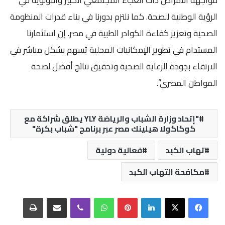
الرؤية الوطنية للصحة. كما نلتزم بدورنا في بناء قدرات المنظومة
الصحية وتعزيز كفاءة الكوادر الطبية في مصر. إن استثمارنا
المستدام في تطوير الإمكانيات المحلية يُسهم بشكل مباشر في
الارتقاء بجودة الرعاية الصحية وتحقيق نتائج أفضل لصحة
المواطن المصري”.
"إتحاد وزارة الشباب والرياضة YLY يطلق شراكة مع
كوكاكولا هيلينك مصر عبر برنامج "شباب بكرة"
تهاب الكبد
فعالية دولية
مكافحة التهاب الكبد
فيسبوك
‫X
لينكدإن
بينتيريست
واتساب
ڤايبر
مشاركة عبر البريد
طباعة