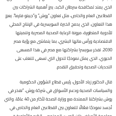
الذي يمتد لمكافحة سرطان الكبد، يبرز أهمية الشراكات بين
القطاعين العام والخاص، مثل تعاون “روش” و”جيبتو فارما”. يعزز
هذا التعاون، الذي يدمج الخبرة السويسرية في الإنتاج المحلي
للأدوية المتطورة، مرونة الرعاية الصحية المصرية وتنميتها
الاقتصادية ورأس مالها البشري، بما يتماشى مع رؤية مصر
2030. تفخر سويسرا بشراكتها مع مصر في هذا المسعى
الحيوي، الذي يمثل نموذجًا للدول التي تسعى للتغلب على
التحديات الصحية وتحقيق التقدم.
قال الدكتور زياد الأحول، رئيس قطاع الشؤون الحكومية
والسياسات الصحية ودعم الأسواق في شركة روش، “نفخر في
روش بشراكتنا الممتدة مع وزارة الصحة لأكثر من 40 عامًا، والتي
تُجسد نموذجًا فعّالًا للتعاون بين القطاعين العام والخاص في
مواجهة الأمراض ذات العبء المجتمعي الكبير والأولوية في