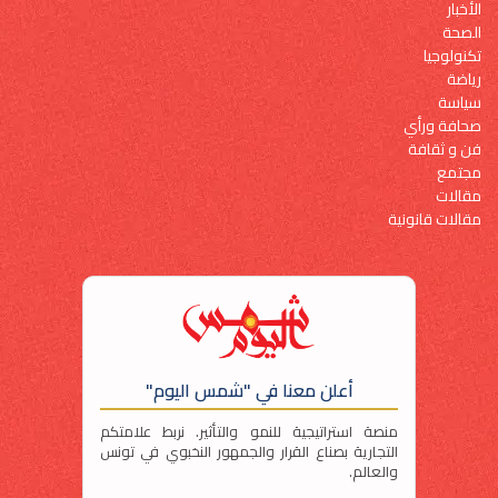
الأخبار
الصحة
تكنولوجيا
رياضة
سياسة
صحافة ورأي
فن و ثقافة
مجتمع
مقالات
مقالات قانونية
أعلن معنا في "شمس اليوم"
منصة استراتيجية للنمو والتأثير. نربط علامتكم
التجارية بصناع القرار والجمهور النخبوي في تونس
والعالم.