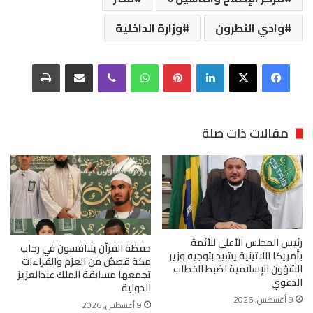
وادي النطرون
وزارة الداخلية
فيسبوك
‫X
لينكدإن
بينتيريست
واتساب
ڤايبر
مشاركة عبر البريد
طباعة
مقالات ذات صلة
رئيس المجلس الأعلى للأئمة
حفظة القرآن يتنافسون في رحاب
بأمريكا اللاتينية يشيد بتوجيه وزير
مكة قصصٌ من العزم والقراءات
الشؤون الإسلامية لضبط الخطاب
تجمعها مسابقة الملك عبدالعزيز
الدعوي
الدولية
9 أغسطس, 2026
9 أغسطس, 2026