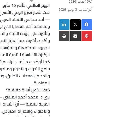
15 مايو, 2026
اليوم العالمي للأسر 15 مايو
آخر تحديث: 3 يونيو, 2026
تحت شعار تعزيز الوعي الأسري 
— أحد مجالس الاتحاد العربي 
فيسبوك
‫X
لينكدإن
ومناقشة أهم القضايا التي تو
بينتيريست
مشاركة عبر البريد
طباعة
وتأثيره على جودة الحياة والا
وأكد د. أشرف عبد العزيز الأمي
الجهود المجتمعية والمؤسسية لح
الركيزة الأساسية للتنمية المس
كما أوضحت د. أمال إبراهيم ر
برامج التدريب والتطوير ومبادرة
والحد من معدلات الطلاق، وبنا
المعاصرة.
كيف نكون أسرة حقيقية؟
يرى د. محمد أحمد المنشي —
العربية للتنمية — أن الأسرة ا
والاحتواء والاحترام المتبادل.