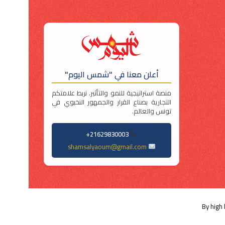
أعلن معنا في "شمس اليوم"
منصة استراتيجية للنمو والتأثير. نربط علامتكم
التجارية بصناع القرار والجمهور النخبوي في
تونس والعالم.
21629830003+
shamsalyaoum@gmail.com