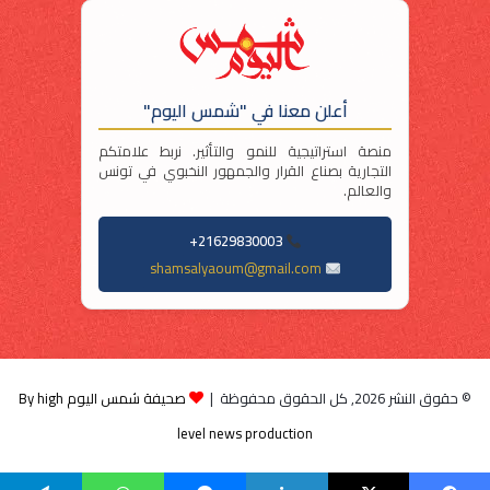
أعلن معنا في "شمس اليوم"
منصة استراتيجية للنمو والتأثير. نربط علامتكم
التجارية بصناع القرار والجمهور النخبوي في تونس
والعالم.
21629830003+
shamsalyaoum@gmail.com
© حقوق النشر 2026, كل الحقوق محفوظة |
صحيفة شمس اليوم By high
level news production