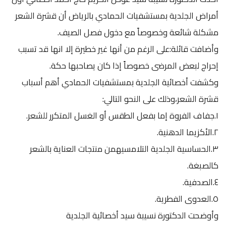
أمراض الجلدية بمستشفيات الحمادي بالرياض أن قشرة الشعر
مشكلة شائعة وخصوصاً مع دخول فصل الصيف.
وأضافت قائلة:على الرغم من أنها غير خطيرة إلا انها قد تسبب
إحراج لبعض المرضى خصوصاً إذا كان يصاحبها حكة.
وكشفت أخصائية الجلدية بمستشفيات الحمادي أهم أسباب
قشرة الشعر،وذلك على النحو التالي:
١.جفاف الفروة إما بفعل الطقس أو الغسل المتكرر للشعر.
٢.الأكزيما الدهنية.
٣.الحساسية الجلدية التلامسيهمن منتجات العناية بالشعر
كالصبغة.
٤.الصدفية.
٥.العدوى الفطرية.
وأوضحت الدكتورة نسيبة سيد أخصائية الجلدية