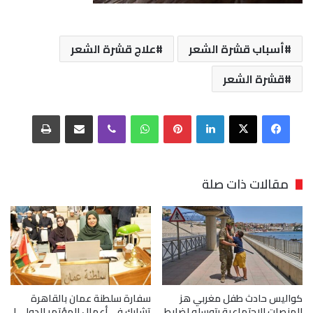
أسباب قشرة الشعر
علاج قشرة الشعر
قشرة الشعر
فيسبوك
‫X
لينكدإن
بينتيريست
واتساب
ڤايبر
مشاركة عبر البريد
طباعة
مقالات ذات صلة
كواليس حادث طفل مغربي هز
سفارة سلطنة عمان بالقاهرة
المنصات الاجتماعية بتوسله لضابط
تشارك في أعمال المؤتمر الدولي لـ