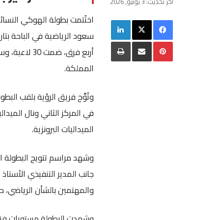
آخر تحديث: 3 يونيو, 2026
اختُتمت بطولة الهوكي النسائ
فيسبوك
‫X
لينكدإن
بينتيريست
مشاركة عبر البريد
طباعة
أربع فرق، ضم
المملكة.
وتُوِّج فريق الرؤية بلقب البط
في المركز الثاني ونال الميدا
الميداليات البرونزية.
وشهد مراسم تتويج البطولة ا
جانب المدير التنفيذي الأستاذ
والمهتمين بالشأن الرياضي، حيث
وشهدت البطولة مستويات فنية