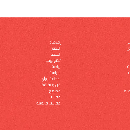
إقتصاد
مي
الأخبار
ي
الصحة
تكنولوجيا
رياضة
ة
سياسة
ة
صحافة ورأي
فن و ثقافة
مجتمع
نية
مقالات
مقالات قانونية