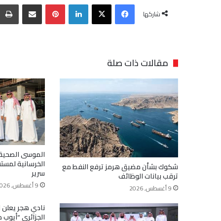
فيسبوك
‫X
لينكدإن
بينتيريست
مشاركة عبر البريد
شاركها
مقالات ذات صلة
الموسى الصحية ب
شكوك بشأن مضيق هرمز ترفع النفط مع
سرير
ترقب بيانات الوظائف
9 أغسطس, 2026
9 أغسطس, 2026
نادي هجر يعلن ا
الجزائري “أيوب د