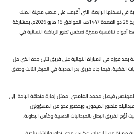
ية في نسختها الرابعة، التي أُقيمت على ملعب مدينة الملك
سعود الرياضية في الباحة بتاريخ 28 ذو القعدة 1447هـ، الموافق 15 مايو 2026م، بمشاركة
ت 30 لاعبة، وسط أجواء تنافسية مميزة تعكس تطور الرياضة النسائية في
ولة بعد فوزه في المباراة النهائية على فريق لآلئ جدة الذي حل
ليات الفضية، فيما جاء فريق بدر المدينة في المركز الثالث وحقق
لمهندس فيصل محمد الغامدي، ممثل إمارة منطقة الباحة، إلى
 عبدالإله منصور الميمون، وبحضور عددٍ من المسؤولين
 تُوِّج الفريق البطل بالميداليات الذهبية وكأس البطولة.
 مميزة من اللاعبات، عكست مدى تطور وانتشار رياضة