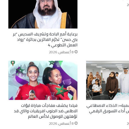
برعاية أمير الباحة وتشريف السديس “بر
بني حسن” تكرّم الفائزين بجائزة “رواد
العمل التطوعي 4
8 أغسطس, 2026
رقمية»: الذكاء الاصطناعي
فيلدا يكشف مفاجآت مباراة لبؤات
اس أداء التسويق الرقمي
الاطلس ضد الجنوب افريقيات والتي قد
تؤهلهن للوصول لكأس العالم
8 أغسطس, 2026