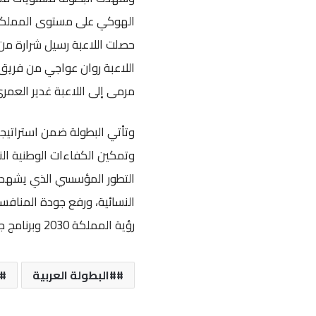
الهوكي على مستوى المملكة، ك
حصلت اللاعبة رسيل شرارة من 
اللاعبة روان عواجي من فريق 
مرمى إلى اللاعبة غدير العمري
وتأتي البطولة ضمن استراتيجية
وتمكين الكفاءات الوطنية الن
التطور المؤسسي الذي يشهده 
النسائية، ورفع جودة المنافس
رؤية المملكة 2030 وبرنامج جودة الحياة، بما يعزز جاهزية اللاعبات للاستحقاقات المستقبلية.
#البطولة العربية