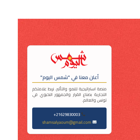
أعلن معنا في "شمس اليوم"
منصة استراتيجية للنمو والتأثير. نربط علامتكم
التجارية بصناع القرار والجمهور النخبوي في
تونس والعالم.
21629830003+
shamsalyaoum@gmail.com