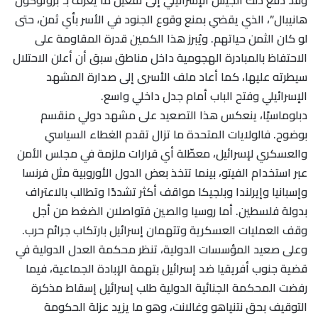
وقد دفع ذلك الجيش الإسرائيلي إلى تفعيل ما يُعرف بـ”بروتوكول
هانيبال”، الذي يقضي بمنع وقوع الجنود في الأسر بأي ثمن، حتى
لو كان الثمن حياتهم. ويُبرز هذا الكمين قدرة المقاومة على
الاحتفاظ بالمبادرة الهجومية داخل مناطق سبق أن أعلن الاحتلال
سيطرته عليها، كما أعاد ملف الأسرى إلى صدارة المشهد
الإسرائيلي وفتح الباب أمام جدل داخلي واسع.
دبلوماسيًا، ينعكس هذا التصعيد على مشهد دولي منقسم
بوضوح. فالولايات المتحدة ما تزال تقدم الغطاء السياسي
والعسكري لإسرائيل، معطّلة أي قرارات ملزمة في مجلس الأمن
عبر استخدام الفيتو، بينما تتخذ بعض الدول الأوروبية مثل فرنسا
وإسبانيا وإيرلندا وبلجيكا مواقف أكثر تشددًا وتطالب بالاعتراف
بدولة فلسطين. أما روسيا والصين فتواصلان الضغط من أجل
وقف العمليات العسكرية وتتهمان إسرائيل بارتكاب جرائم حرب.
وعلى صعيد المؤسسات الدولية، تنظر محكمة العدل الدولية في
قضية جنوب أفريقيا ضد إسرائيل بتهمة الإبادة الجماعية، فيما
رفضت المحكمة الجنائية الدولية طلب إسرائيل إسقاط مذكرة
التوقيف بحق نتنياهو وغالانت، وهو ما يزيد عزلة الحكومة