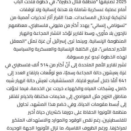
2025 تصنيفها “منطقة قتال خطيرة”، في خطوة فتحت الباب
أمام عملية عسكرية شاملة بلا هدنة إنسانية ولا توقفات
تكتيكية لإدخال المساعدات. هذا القرار أثار تحذيرات أممية من
“تسونامي إنساني” يهدد أكثر من مليوني فلسطيني، معظمهم
نازحون بلا مأوى، وسط تقارير تؤكد انتشار المجاعة وانهيار
المنظومة الإنسانية. وبينما ترى إسرائيل أن غزة تمثل “المعقل
الأخير لحماس”، فإن الكلفة الإنسانية والعسكرية والسياسية
لهذه الخطوة تبدو غير مسبوقة.
تشير تقارير الأمم المتحدة إلى أنّ أكثر من 514 ألف فلسطيني في
غزة يعيشون حالة المجاعة رسميًا، مع توقّعات بارتفاع العدد إلى
641 ألفًا خلال أسابيع قليلة. المستشفيات تعيش حالة انهيار شبه
كامل، وشبكات المياه والكهرباء خرجت عن الخدمة، فيما تحوّلت
مناطق النزوح مثل المواصي إلى مخيمات مكتظة بالخيام تفتقر
إلى أبسط مقومات الحياة. وفي خضم هذا المشهد، تحاول
منظمة الأونروا الحفاظ على دورها كشريان حياة أخير
للفلسطينيين، رغم نقص الوقود والموارد والاستهداف المتكرر
لمراكزها. ورغم الظروف القاسية، ما تزال الأونروا الجهة الوحيدة