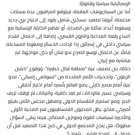
الإسرائيلية سياسيًا وقانونيًا.
أما عن السيناريوهات المقبلة، فيتوقع المراقبون عدة مسارات
محتملة، أبرزها تصعيد عسكري شامل يقود إلى اجتياح بري جديد
وسقوط أعداد هائلة من الضحايا، أو تفاقم الكارثة الإنسانية مع
اتساع رقعة المجاعة والنزوح القسري، إضافة إلى احتمال انفجار
سياسي داخلي في إسرائيل إذا ازدادت الخسائر وضغوط المساءلة،
فضلًا عن احتمال توسع الصراع نحو لبنان أو حتى مواجهة غير
مباشرة مع إيران.
ختامًا، بين تصنيف غزة “منطقة قتال خطيرة”، ووقوع “كمين
الزيتون”، وتحذيرات الأمم المتحدة من “تسونامي إنساني”، تبدو
غزة أمام مصير كارثي يضع العالم بأسره أمام اختبار أخلاقي
وسياسي عسير. فالإدانات لم تعد كافية، والبيانات لم توقف نزيف
الدم. ومع استمرار الانقسام الدولي وتعطيل مجلس الأمن بفيتو
أميركي متكرر، يظل المدنيون الفلسطينيون هم الضحية الأولى
والأخيرة لسياسات القوة وموازين المصالح، فيما يبقى السؤال
مطروحًا: هل ينجح المجتمع الدولي في كبح هذا التصعيد قبل أن
يتحول إلى انفجار إقليمي شامل؟