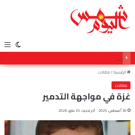
الق
الوضع ا
سبتمبر المقبل .. انطلاق النسخة الثالثة من المؤتمر الدولي “عربية لا تعرف المستحيل” في دبي
الرئيسية
/
مقالات
مقالات
غزة في مواجهة التدمير
30 أغسطس, 2025
آخر تحديث: 25 مايو, 2026