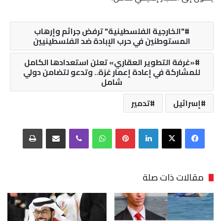
"الخارجية الفلسطينية" ترفض جرائم وإرهاب
المستوطنين في حرب الإبادة ضد الفلسطينيين
«غرفة التطوير العقاري» تعلن استعدادها الكامل
للمشاركة في إعادة إعمار غزة.. وتدعو لتضامن دولي
شامل
إسرائيل
تدمير
فيسبوك
‫X
لينكدإن
بينتيريست
واتساب
ڤايبر
مشاركة عبر البريد
طباعة
مقالات ذات صلة