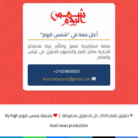
أعلن معنا في "شمس اليوم"
منصة استراتيجية للنمو والتأثير. نربط علامتكم
التجارية بصناع القرار والجمهور النخبوي في تونس
والعالم.
21629830003+
shamsalyaoum@gmail.com
© حقوق النشر 2026, كل الحقوق محفوظة |
صحيفة شمس اليوم By high
level news production