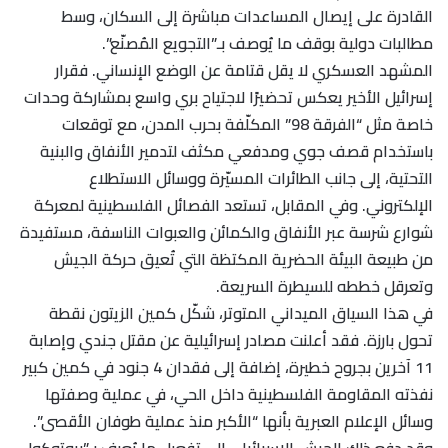
القادرة على إيصال المساعدات مباشرة إلى السكان، وسط
مطالبات دولية بوقف ما يُوصف بـ”التجويع المُصنّع”.
المشهد العسكري لا يقل قتامة عن الوضع الإنساني. فقرار
إسرائيل الأخير يعكس تحضيرًا لاجتياح بري واسع بمشاركة وحدات
خاصة مثل “الفرقة 98” المكلّفة بحرب المدن، مع توقعات
باستخدام قصف جوي ومدفعي مكثف لتدمير الأنفاق والبنية
التحتية، إلى جانب الطائرات المسيّرة ووسائل الاستطلاع
الإلكتروني. وفي المقابل، تستعد الفصائل الفلسطينية لمعركة
شوارع شرسة عبر الأنفاق والكمائن والعبوات الناسفة، مستفيدة
من طبيعة البيئة الحضرية المكتظة التي تُعيق حركة الجيش
وتعرقل خططه للسيطرة السريعة.
في هذا السياق الميداني المتوتر، شكّل كمين الزيتون نقطة
تحول بارزة. فقد أعلنت مصادر إسرائيلية عن مقتل جندي وإصابة
11 آخرين بجروح خطيرة، إضافة إلى فقدان 4 جنود في كمين كبير
نفذته المقاومة الفلسطينية داخل الحي، في عملية وصفتها
وسائل الإعلام العبرية بأنها “الأكبر منذ عملية طوفان الأقصى”.