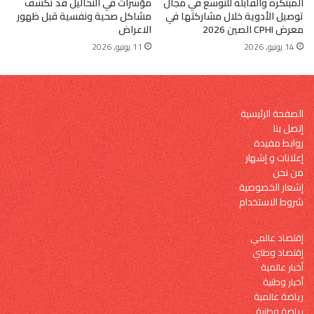
المبتكرة والقابلة للتوسع في مجال
مؤشرات في التحاليل قد تكشف
توصيل الأدوية خلال مشاركتها في
مشاكل صحية ونفسية قبل ظهور
معرض CPHI الصين 2026
الاعراض
14 يونيو, 2026
11 يونيو, 2026
الصفحة الرئيسية
إتصل بنا
روابط مفيدة
إعلانات و إشهار
من نحن
إشعار الخصوصية
شروط الاستخدام
إقتصاد عالمي
إقتصاد وطني
أخبار عالمية
أخبار وطنية
رياضة عالمية
رياضة وطنية