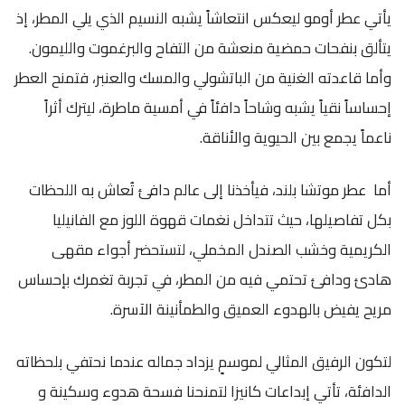
يأتي عطر أومو ليعكس انتعاشاً يشبه النسيم الذي يلي المطر، إذ
يتألق بنفحات حمضية منعشة من التفاح والبرغموت والليمون.
وأما قاعدته الغنية من الباتشولي والمسك والعنبر، فتمنح العطر
إحساساً نقياً يشبه وشاحاً دافئاً في أمسية ماطرة، ليترك أثراً
ناعماً يجمع بين الحيوية والأناقة.
أما عطر موتشا بلند، فيأخذنا إلى عالم دافئ تُعاش به اللحظات
بكل تفاصيلها، حيث تتداخل نغمات قهوة اللوز مع الفانيليا
الكريمية وخشب الصندل المخملي، لتستحضر أجواء مقهى
هادئ ودافئ تحتمي فيه من المطر، في تجربة تغمرك بإحساس
مريح يفيض بالهدوء العميق والطمأنينة الآسرة.
لتكون الرفيق المثالي لموسمٍ يزداد جماله عندما نحتفي بلحظاته
الدافئة، تأتي إبداعات كانيزا لتمنحنا فسحة هدوء وسكينة و