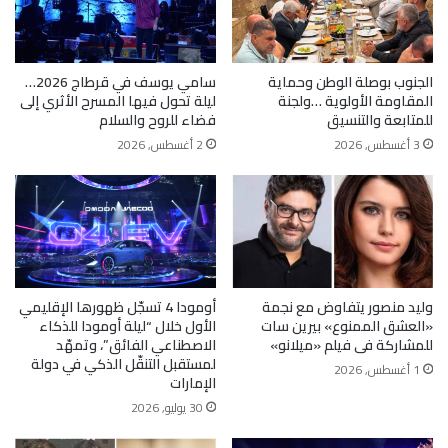
الجنوب بوصلة الوطن وحماية
سامي يوسف في قرطاج 2026…
المقاومة الأولوية …ولجنة
ليلة تحول فيها المسرح الأثري إلى
للمتابعة والتنسيق
فضاء للروح والسلام
3 أغسطس, 2026
2 أغسطس, 2026
وليد منصور يتفاوض مع نجمة
أومودا 4 تسجّل ظهورها الإقليمي
«العشق الممنوع» بيرين سات
الأول خلال “ليلة أومودا للذكاء
للمشاركة فى فيلم «ميلانو»
الاصطناعي الفائق”، وتمهّد
لمستقبل التنقّل الذكي في دولة
1 أغسطس, 2026
الإمارات
30 يوليو, 2026