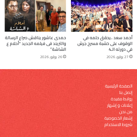
أحمد سعد ..يحقق حلمه في
حمدى عاشور يناقش صراع الرسالة
الوقوف على خشبة مسرح جرش
والتريند فى فيلمه الجديد “أحلام ع
في دورته الـ4
الشاشة”
27 يوليو, 2026
26 يوليو, 2026
الصفحة الرئيسية
إتصل بنا
روابط مفيدة
إعلانات و إشهار
من نحن
إشعار الخصوصية
شروط الاستخدام