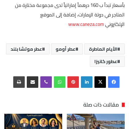
بأسعار تبدأ ب 160 درهماً إماراتياً لدى مجموعة مختارة من
المتاجر في دولة الإمارات، إضافة إلى الموقع
الإلكتروني
www.caneza.com
الأيام الماطرة
عطر أومو
عطر موتشا بلند
عطور كانيزا
فيسبوك
‫X
لينكدإن
بينتيريست
واتساب
ڤايبر
مشاركة عبر البريد
طباعة
مقالات ذات صلة