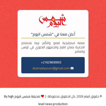
أعلن معنا في "شمس اليوم"
منصة استراتيجية للنمو والتأثير. نربط علامتكم
التجارية بصناع القرار والجمهور النخبوي في تونس
والعالم.
21629830003+
shamsalyaoum@gmail.com
© حقوق النشر 2026, كل الحقوق محفوظة |
صحيفة شمس اليوم By high
level news production