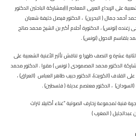
جلسة محورها تأثير الاغنية الشعبية على الإبداع العربى المعاصر (١)بمشاركة الباحثين الدكتور
حمد أحمد جمال ( البحرين) ، الدكتور فيصل خليفة شعبان
حى زغنده (تونس) ، الدكتورة أحلام أكبر بن الشيخ محمد صالح
مد بلقاسم الاحول (تونس) .
لثانية عشرة و النصف ظهرا و تناقش تأثير الأغنية الشعبية على
ع العربى المعاصر(٢) بمشاركة الدكتور محمد المصمودى ( تونس ) مقررا . الدكتور محمد
لد على القلاف (الكويت)، الدكتور حبيب ظاهر العباس (العراق) ،
(السودان) ، الدكتور معتصم عديلة ( فلسطين) .
ة فنية لمجموعة زخارف الصوتية “غناء أكابيلا لتراث
 عبدالجليل ( المغرب )
طباعة