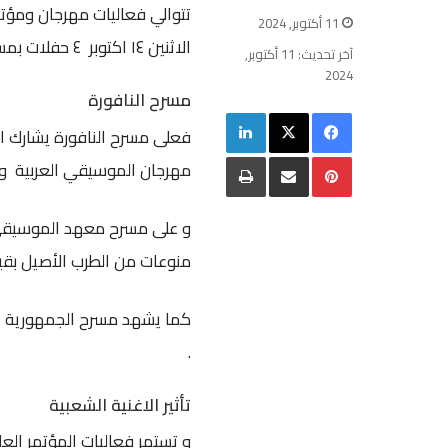
11 أكتوبر, 2024
الاثنين ١٤ اكتوبر ٤ حفلات بمسارح دار الأوبرا النافورة ،الصغير ، المعهد والجمهورية.
آخر تحديث: 11 أكتوبر,
2024
مسرح النافورة
فيسبوك
‫X
لينكدإن
فعلى مسرح النافورة يشارك ال
بينتيريست
مشاركة عبر البريد
طباعة
مهرجان الموسيقي العربية وي
و على مسرح معهد الموسيقى ا
منوعات من الطرب الأصيل بقي
كما يشهد مسرح الجمهورية أمس
.
تأثير الاغنية الشعبية
و تستمر فعاليات المؤتمر الع