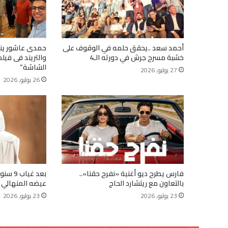
أحمد سعد ..يحقق حلمه في الوقوف على
حمدى عاشور ينا
خشبة مسرح جرش في دورته الـ4
والتريند فى فيلم
الشاشة”
27 يوليو, 2026
26 يوليو, 2026
فارس يطرح ديو أغنية «نفرح حقنا»..
بعد غيا
بالتعاون مع ريتشارد الحاج
عيضه المنهالي ي
23 يوليو, 2026
23 يوليو, 2026