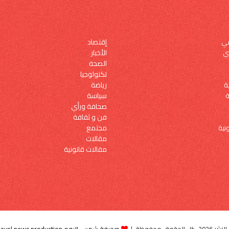
إقتصاد
مي
الأخبار
ي
الصحة
تكنولوجيا
رياضة
ة
سياسة
ة
صحافة ورأي
فن و ثقافة
مجتمع
نية
مقالات
مقالات قانونية
الحقوق محفوظة |
صحيفة شمس اليوم By high level news production