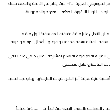
تتوالي فعاليات مهرجان ومؤتمر الموسيقي العربية الـ٣٢ حيث يقام فى الثامنة والنصف مساء
فنان الأردنى عزيز مرقة وفرقته الموسيقية لأول مرة في
سبقه الفنانة نسمة محجوب و فرقتها بأعمال شرقية و غربية.
لعربية تقدم فرقة تقاسيم بمشاركة الفنان حلمى عبد الباقى
ادة المايسترو عادل مصطفى .
ية فنية لفرقة أعز الناس بقيادة المايسترو إيهاب عبد الحميد
لمى المصاحب بالمسرح الصغيرحيث تبدأ فى العاشرة صباحاً