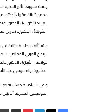
محمد شبانة مقررا ،الدكتور م
العربيد (الكويت) ، الدكتور فت
(الكويت) ، الدكتورة نسرين مح
و تستأنف الجلسة الثانية فى ا
الإبدا
غوانمه ( الأردن) ، الدكتور خا
الدكتورة رجاء موسي عبد الله 
و فى السادسة مساء تقدم تجرب
الموسيقى المغربية “لـ نبيل بن
فيسبوك
‫X
لينكدإن
بينتيريست
مشاركة عبر البريد