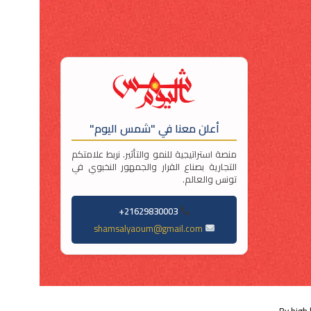
أعلن معنا في "شمس اليوم"
منصة استراتيجية للنمو والتأثير. نربط علامتكم
التجارية بصناع القرار والجمهور النخبوي في
تونس والعالم.
21629830003+
shamsalyaoum@gmail.com