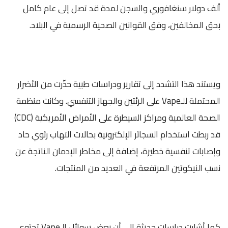
ألف دولار سنغافوري والسجن لمدة قد تصل إلى عام كامل
بحق المخالفين، وفق القوانين الصحية الرسمية في البلاد.
ويستند هذا التشدد إلى تقارير ودراسات طبية حذّرت من الأضرار
المحتملة للـVape على الرئتين والجهاز التنفسي. وكانت منظمة
الصحة العالمية ومراكز السيطرة على الأمراض الأمريكية (CDC)
قد ربطت استخدام السجائر الإلكترونية بحالات التهاب رئوي حاد
وإصابات تنفسية خطيرة، إضافة إلى مخاطر الإدمان الناتجة عن
نسب النيكوتين المرتفعة في العديد من المنتجات.
كما أشارت دراسات حديثة إلى أن بعض سوائل الـVape تحتوي