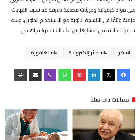
على مواد كيميائية وجزيئات معدنية دقيقة قد تسبب التهابات
مزمنة وتلفًا في الأنسجة الرئوية مع الاستخدام الطويل، وسط
تحذيرات خاصة من انتشارها بين فئة الشباب والمراهقين
حظر
سجائر إلكترونية
سنغافورة
فيسبوك
‫X
لينكدإن
بينتيريست
واتساب
ڤايبر
مشاركة عبر البريد
طباعة
مقالات ذات صلة