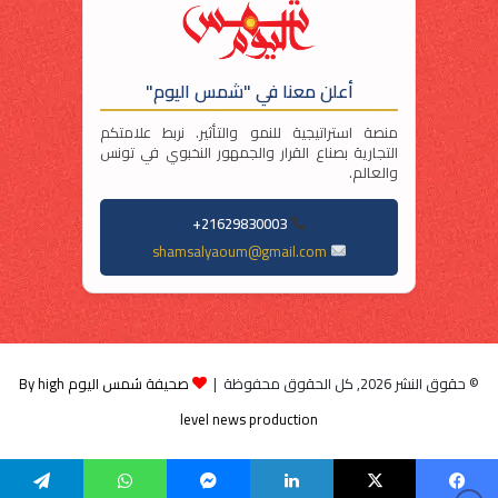
أعلن معنا في "شمس اليوم"
منصة استراتيجية للنمو والتأثير. نربط علامتكم
التجارية بصناع القرار والجمهور النخبوي في تونس
والعالم.
21629830003+
shamsalyaoum@gmail.com
© حقوق النشر 2026, كل الحقوق محفوظة |
صحيفة شمس اليوم By high
level news production