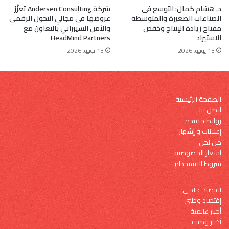
د. هشام كمال: التوسع فى
شركة Andersen Consulting تعزّز
الصناعات الصغيرة والمتوسطة
عروضها في مجالي التحول الرقمي
مفتاح زيادة الإنتاج وخفض
والأمن السيبراني بالتعاون مع
الاستيراد
HeadMind Partners
13 يونيو, 2026
13 يونيو, 2026
الصفحة الرئيسية
إتصل بنا
روابط مفيدة
إعلانات و إشهار
من نحن
إشعار الخصوصية
شروط الاستخدام
إقتصاد عالمي
إقتصاد وطني
أخبار عالمية
أخبار وطنية