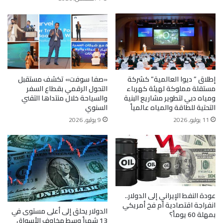
إطلاق ” ديوا العالمية” كشركة
«صفا سوفت» تكشف مستقبل
مستقلة مملوكة لهيئة كهرباء
التحول الرقمي بقطاع السفر
ومياه دبي لتطوير مشاريع البنية
والسياحة خلال منتداها التقني
التحتية للطاقة والمياه عالمياً
السنوي
11 يوليو, 2026
9 يوليو, 2026
عودة النفط الإيراني إلى الدولار..
انفراجة اقتصادية أم فخ أمريكي
الدولار يحلق إلى أعلى مستوى في
بمهلة 60 يوماً؟
13 شهراً وسط مخاوف الأسواق