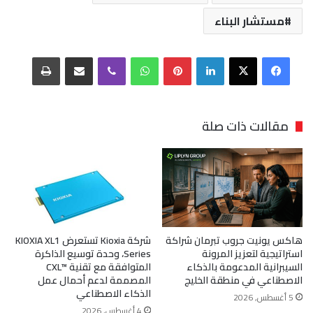
مستشار البناء
فيسبوك
‫X
لينكدإن
بينتيريست
واتساب
ڤايبر
مشاركة عبر البريد
طباعة
مقالات ذات صلة
هاكس يونيت جروب تبرمان شراكة
شركة Kioxia تستعرض KIOXIA XL1
استراتيجية لتعزيز المرونة
Series، وحدة توسيع الذاكرة
السيبرانية المدعومة بالذكاء
المتوافقة مع تقنية CXL™‎
الاصطناعي في منطقة الخليج
المصممة لدعم أحمال عمل
الذكاء الاصطناعي
5 أغسطس, 2026
4 أغسطس, 2026