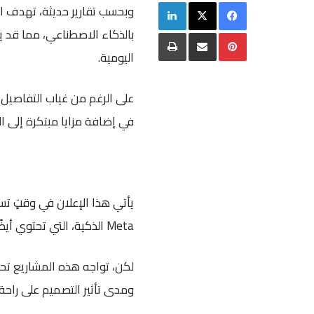
فيسبوك
‫X
لينكدإن
وبحسب تقارير حديثة، تهدف ال
بالذكاء الاصطناعي، مما قد 
بينتيريست
مشاركة عبر البريد
طباعة
اليومية.
على الرغم من غياب التفاصيل 
في إضافة مزايا مبتكرة إلى ا
Meta الذكية، التي تحتوي أيضًا على كاميرات تدمج تقنيات الذكاء الاصطناعي لتحليل المحيط.
لكن، تواجه هذه المشاريع تحدي
ومدى تأثير التصميم على راحة