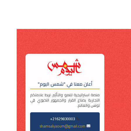
أعلن معنا في "شمس اليوم"
منصة استراتيجية للنمو والتأثير. نربط علامتكم
التجارية بصناع القرار والجمهور النخبوي في
تونس والعالم.
21629830003+
shamsalyaoum@gmail.com