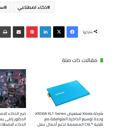
ذكاء اصطناعي
سا
فيسبوك
‫X
لينكدإن
بينتيريست
مشاركة عبر البريد
شاركها
مقالات ذات صلة
شركة Kioxia تستعرض KIOXIA XL1 Series،
خبير الذكاء الا
وحدة توسيع الذاكرة المتوافقة مع
الدكتور رامى يس
تقنية CXL™‎ المصممة لدعم أحمال عمل
الذكاء الاصطناع