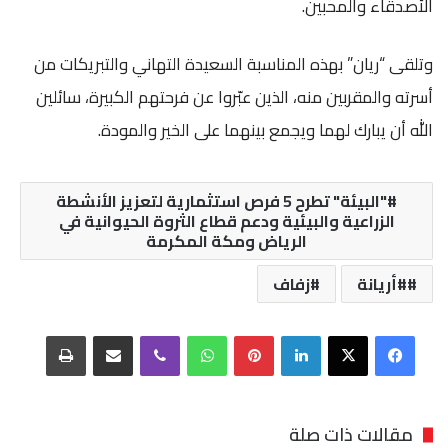
الأصدقاء والمحبين.
وتلقى “ريان” بهذه المناسبة السعيدة التهاني والتبريكات من
أسرته والمقربين منه، الذين عبّروا عن فرحتهم الكبيرة، سائلين
الله أن يبارك لهما ويجمع بينهما على الخير والمودة.
"البيئة" تطرح 5 فرص استثمارية لتعزيز الأنشطة
الزراعية والبيئية ودعم قطاع الثروة الحيوانية في
الرياض ومكة المكرمة
#أريانة
زفاف
فيسبوك
‫X
لينكدإن
بينتيريست
واتساب
ڤايبر
مشاركة عبر البريد
طباعة
مقالات ذات صلة