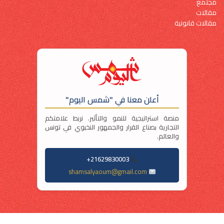
مجتمع
مقالات
مقالات قانونية
أعلن معنا في "شمس اليوم"
منصة استراتيجية للنمو والتأثير. نربط علامتكم
التجارية بصناع القرار والجمهور النخبوي في تونس
والعالم.
21629830003+
shamsalyaoum@gmail.com