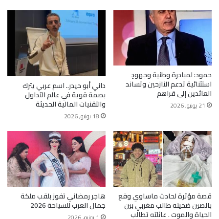
حمود: لمبادرة وطنية وجهودٍ
استثنائية تدعم النازحين وتساند
داني أبو حيدر.. اسم عربي يترك
العائدين إلى قراهم
بصمة قوية في عالم التداول
والتقنيات المالية الحديثة
21 يونيو, 2026
18 يونيو, 2026
قصة مؤثرة لحادث ماساوي وقع
هاجر رمضاني تفوز بلقب ملكة
بالصين ضحيته طالب مغربي بين
جمال العرب للسياحة 2026
الحياة والموت . عائلته تطالب
1 يونيو, 2026