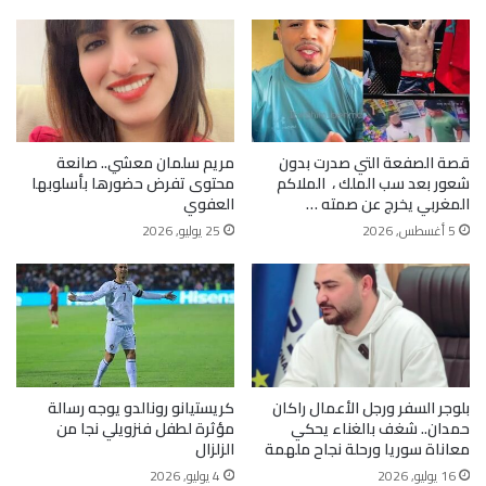
قصة الصفعة التي صدرت بدون
مريم سلمان معشي.. صانعة
شعور بعد سب الملك ، الملاكم
محتوى تفرض حضورها بأسلوبها
المغربي يخرج عن صمته …
العفوي
5 أغسطس, 2026
25 يوليو, 2026
بلوجر السفر ورجل الأعمال راكان
كريستيانو رونالدو يوجه رسالة
حمدان.. شغف بالغناء يحكي
مؤثرة لطفل فنزويلي نجا من
معاناة سوريا ورحلة نجاح ملهمة
الزلزال
16 يوليو, 2026
4 يوليو, 2026