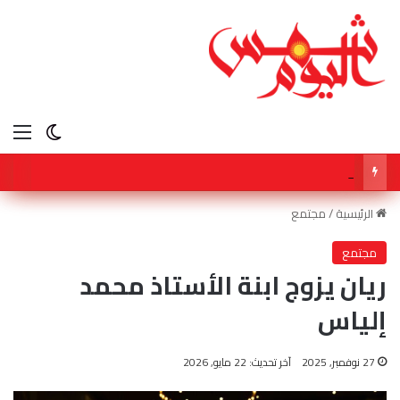
الق
الوضع ا
ولي العهد في قلب عاصفة افتعلها كابرانات ومخابرات الجزائر ، وهذا رد المغاربة الاحرار .
الرئيسية
/
مجتمع
مجتمع
ريان يزوج ابنة الأستاذ محمد
إلياس
27 نوفمبر, 2025
آخر تحديث: 22 مايو, 2026