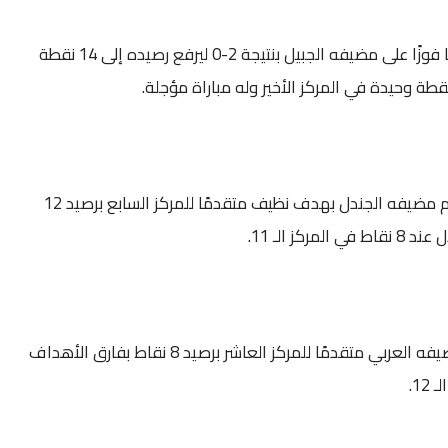
وواصل الرائد انتصاراته محققًا فوزًا على مضيفه الجبيل بنتيجة 2-0 ليرفع رصيده إلى 14 نقطة
قطة وحيدة في المركز الأخير وله مباراة مؤجلة.
وحقق البكيرية فوزًا ثمينًا أمام مضيفه الجندل بهدف نظيف متقدمًا للمركز السابع برصيد 12
كز الـ 11.
وبثلاثية، تغلب الطائي على مضيفه العربي متقدمًا للمركز العاشر برصيد 8 نقاط بفارق الأهداف
12.