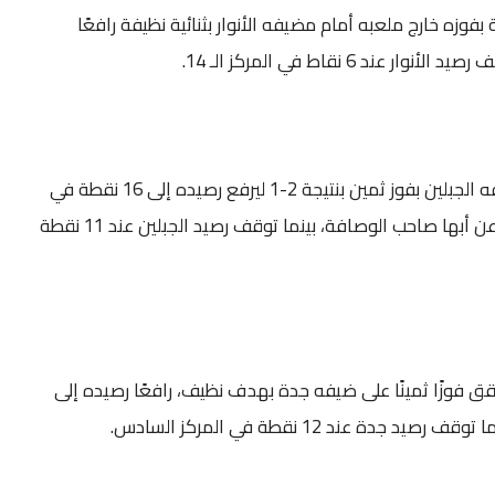
فوزه خارج ملعبه أمام مضيفه الأنوار بثنائية نظيفة رافعًا
وعاد العروبة من ملعب مضيفه الجبلين بفوز ثمين بنتيجة 2-1 ليرفع رصيده إلى 16 نقطة في
المركز الثالث بفارق الأهداف عن أبها صاحب الوصافة، بينما توقف رصيد الجبلين عند 11 نقطة
قق فوزًا ثمينًا على ضيفه جدة بهدف نظيف، رافعًا رصيده إلى