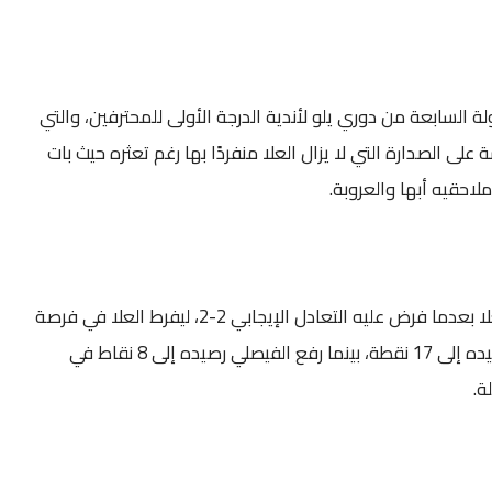
لة السابعة من دوري يلو لأندية الدرجة الأولى للمحترفين، والتي
لى الصدارة التي لا يزال العلا منفردًا بها رغم تعثره حيث بات
احقيه أبها والعروبة.
وأوقف الفيصلي انتصارات العلا بعدما فرض عليه التعادل الإيجابي 2-2، ليفرط العلا في فرصة
الابتعاد في الصدارة رافعًا رصيده إلى 17 نقطة، بينما رفع الفيصلي رصيده إلى 8 نقاط في
ة.