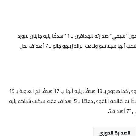
وعزز لاعب العروبة نوانكو سيمون “سيمي” صدارته للهدافين بـ 11 هدفًا يليه جايتان لابورد
لاعب الدرعية بـ 8 أهداف، ثم لاعب أبها سيلا سو ولاعب الرائد زينهو جانو بـ 7 أهداف لكل
واستمر العلا في صدارته كأقوى خط هجوم بـ 19 هدفًا، يليه أبها ب 17 هدفًا ثم العروبة بـ 19
هدفًا، كما حافظ العلا على صدارته لقائمة الأقوى دفاعًا بـ 5 أهداف فقط سكنت شباكه يليه
صدارة الدوري