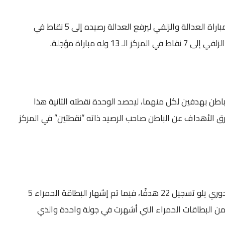
وحسم التعادل الإيجابي 1-1 مباراة العدالة والزلفي ليرفع العدالة رصيده إلى 5 نقاط في
اطن بهدفين لكل منهما، ليحصد الوحدة نقطته الثانية هذا
 في المركز الـ 17، بفارق الأهداف عن الباطن صاحب الرصيد ذاته “نقطتين” في المركز
وشهدت الجولة السابعة من دوري يلو تسجيل 22 هدفًا، فيما تم إشهار البطاقة الحمراء 5
 من البطاقات الحمراء التي أشهرت في جولة واحدة والذي