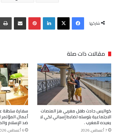
فيسبوك
‫X
لينكدإن
بينتيريست
مشاركة عبر البريد
شاركها
مقالات ذات صلة
كواليس حادث طفل مغربي هز المنصات
سفارة سلطنة عم
الاجتماعية بتوسله لضابط إسباني لكي لا
أعمال المؤتمر ال
يعيده للمغرب .
ضد الإسلام وال
7 أغسطس, 2026
6 أغسطس, 2026