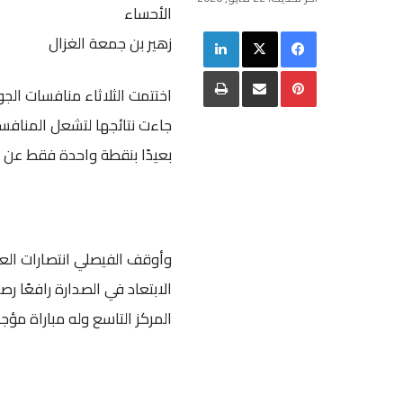
الأحساء
فيسبوك
‫X
لينكدإن
زهير بن جمعة الغزال
بينتيريست
مشاركة عبر البريد
طباعة
اختتمت الثلاثاء منافسات الجو
جاءت نتائجها لتشعل المنافسة ع
بعيدًا بنقطة واحدة فقط عن مل
المركز التاسع وله مباراة مؤجل