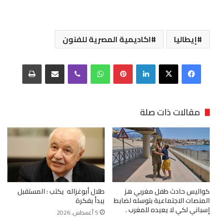
إيطاليا
اكاديمية المصرية للفنون
فيسبوك
‫X
لينكدإن
بينتيريست
واتساب
ڤايبر
مشاركة عبر البريد
طباعة
مقالات ذات صلة
كواليس حادث طفل مغربي هز
طلال أبوغزاله يكتب : المستقبل
المنصات الاجتماعية بتوسله لضابط
يبدأ بفكرة
إسباني لكي لا يعيده للمغرب .
5 أغسطس, 2026