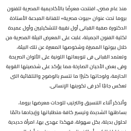
منذ عام مضى، افتتحت معرضًا بالأكاديمية المصرية للفنون
بروما تحت عنوان «بيوت مصرية» للفنانة المبدعة الأستاذة
الدكتورة صفية القبانى أول نقيبة للتشكيليين وأول عميدة
لكلية الفنون الجميلة، غلبت على المعرض البيئة المصرية من
خلال بيوتها المميزة وشخوصها المعبرة عن تلك البيئة،
وتعتمد القبانى فى تنويعاتها اللونية على الألوان الصريحة
وفى بعض الأحيان الصارخة مما يؤكد على شخصيتها القوية
الحازمة، ولوحاتها كثيرًا ما تتسم بالوضوح والتلقائية التى
تعكس جانبًا آخر فى تكوينها الإنسانى.
وأتذكر أثناء التنسيق والترتيب للوحات معرضها بروما،
بساطتها الشديدة وتيسير كافة متطلباتها وإيجادها دائمًا
لحلول بديلة، بكل سهولة، فهكذا عهدى بها، امرأة حديدية