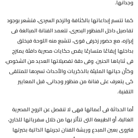
وجدانها.
كما تتسم إبداعاتها بالكثافة والزخم السردى، فتشعر بوجود
تفاصيل داخل المنظور البصرى، تتعمد الفنانة المبالغة فى
إبرازه، مع حضور زخرفى قوى، تتشبع منه اللوحة فيخلق
بداخلها إيقاعًا متسارعًا يقص حكايات مصرية دافئة يمتزج
فى ثناياها الحنين. وفى دقة تفصيلاتها العديد من الشخوص،
وكأن حياتها المليئة بالذكريات والأحداث تسردها للمتلقى
كى يتعرف على فنانة من منظور وجدانى، قبل المعايير
التقنية.
أما الحداثة فى أعمالها فهى لا تنفصل عن الروح المصرية
الغالبة، أو الطبيعة التى تتأثر بها من خلال سفرياتها للخارج،
فتروى بعين المبدع وريشة الفنان تجربتها الذاتية بخبرتها