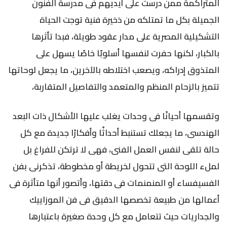
المتراكمة ممن درست على أيديهم فى مدرسة الفنون
الجميلة بكل ما تمتلكه من ذخيرة فنية توجت الحياة
التشكيلية المصرية على مدار عقود طويلة، فبدا تأثرها
بالكبار، لكنها حفرت لنفسها أسلوبًا خاصًا يسهل على
المتذوق إدراكه، ويصعب اختلاطه بالآخرين، ما يجعل لوحاتها
تتميز بالزحام المنظم والمتعمد والتفاصيل المتقاربة،
وتقسمها أحيانًا فى وحدات يغلب عليها الأشكال ذات البعد
الهندسى، ما يجعلك تستنبط أحداثًا وأفكارًا جديدة مع كل
حالة تلقى لنفس العمل الفنى، فهى لا ترتكن للفراغ بل
لملء اللوحة التى تتحول لخريطة أو مخطوطة، تذكرنى بفن
الفسيفساء أو المنمنمات فى دقتها، وأتصور أنها متأثرة فى
أعمالها من طبيعة تخصصها الدقيق فى فن الموزاييك
والجداريات حيث تتعامل مع كل وحدة صغيرة باعتبارها