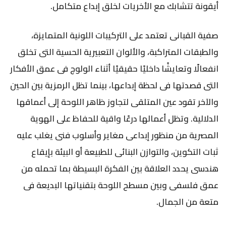
أيقونة تتشابك مع الأخريات لخلق إبداع متكامل.
صفية القبانى تعتمد على التركيبات اللونية المتمايزة،
والطبقات المتراكبة، والألوان التعبيرية الحسية التى تخلق
انفعالًا وتعايشًا داخليًا حقيقيًا أثناء الولوج فى عمق الأفكار
التى قصدتها فى لحظة إبداعها، بينما تظل الرمزية بين الحين
والآخر تقود عين المتلقى لتجاوز ظاهر اللوحة إلى أعماقها
الدلالية. وتظل أعمالها درعًا واقية للحفاظ على الهوية
المصرية من منظور إبداعى مغاير وأسلوب فنى يغلب عليه
ثبات التكوين، والتوازن البنائى للطبيعة أو البيئة بإيقاع
هندسى يحدد العلاقة بين الفكرة البسيطة بما تحمله من
عمق فلسفى وبين مسطح اللوحة بتقنياتها البديعة فى
متعة من الجمال.