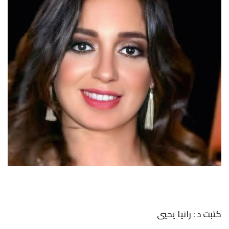
كتبت د : رانيا يحيي