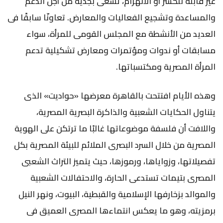
غير قابلة للكسر أو الانهزام، تسعى بجدية من أجل الدعم
والمساعدة وتشجيع الفعاليات والمعارض. تعاونّا سابقًا فى
العديد من الأنشطة مع المجلس القومى للمرأة، سواء
مسابقات أو ندوات ومؤتمرات ومعارض تشكيلية تدعم
المرأة المصرية ومكتسباتها.
وهذه الأيام افتتحت بالقاهرة معرضها «حواديت» الذى
يتناول الحكايات الشعبية والذاكرة البصرية المصرية،
واللافت أن فلسفة موضوعاتها غالبًا ما ترتكن على الهوية
المصرية من خلال السرد البصرى الملائم للبيئة المصرية بكل
تفصيلاتها، وزواياها، ورموزها، حيث يتميز التراث الشعبى
المصرى بتيمات تستدعى الحارة، والاحتفالات الشعبية
والموالد بزخارفها الإسلامية والقبطية، البيوت، ونهر النيل
برمزيته، وهو ما يعكس انتماءها المصرى العميق فى