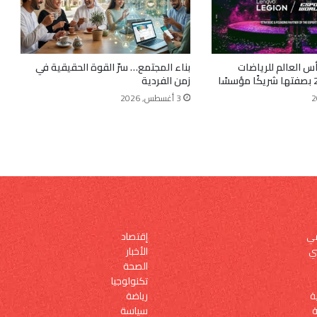
م كأس العالم للرياضات
بناء المجتمع… سرّ القوة الحقيقية في
زمن الفردية
3 أغسطس, 2026
إقتصاد
مي
الأخبار
ي
الصحة
تكنولوجيا
رياضة
ة
سياسة
ة