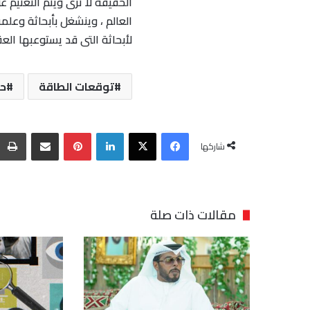
الحقيقة لا ترى ويتم التعتيم 
العالم ، وينشغل بأبحاثة وعلم
لأبحاثة التى قد يستوعبها الع
توقعات الطاقة
حس
فيسبوك
‫X
لينكدإن
بينتيريست
مشاركة عبر البريد
شاركها
مقالات ذات صلة