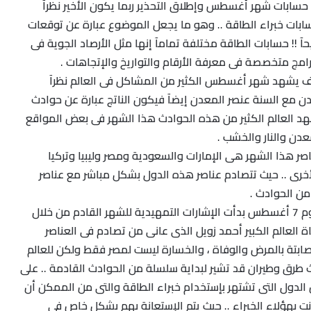
سابات شهر أغسطس وإطلاق التحذير ربما يكون الأخير نظرآ
سابات خبراء الطاقة .. وهو ما يجعل الموضوع عبارة عن توقعات
آ !! حسابات الطاقة مختلفة تمامآ إنها مثل الأرصاد الجوية فى
امج متخصصة فى معرفة الأرقام والتواريخ والإتجاهات .
ف يشهد شهر أغسطس الكثير من المشاكل فى العالم نظرآ
ن مع السنة عنصر المعدن إيضآ فيكون الناتج عبارة عن حوادث
د العالم الكثير من هذه الحوادث هذا الشهر فى بعض المواقع
عدن والنار والخشب .
ناصر هذا الشهر هى الإمارات والسعودية ومصر وليبيا وتركيا
لأخرى .. حيث تتصادم عناصر هذه الدول بشكل مباشر مع عناصر
من الحوادث .
وقبل بداية الشهر الحقيقية يوم 7 أغسطس بدأت الإشارات التمهيدية للشهر القادم من خلال
العالم الكبير أحمد زويل الذى عانى من تصادم فى العناصر
تها إصابتة بالمرض والوفاة ، والخسارة ليست لمصر فقط ولكن للعالم
ث طرق وطيران قد تشير لبداية سلسلة من الحوادث القادمة .. على
 الدول التى تشتهر بإستخدام خبراء الطاقة والتى من الممكن أن
ت بهؤلاء الخبراء .. حيث يتم الإستعانة بهم بشكل خاص فى