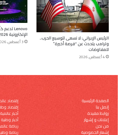
Lenovo تدع
الإلكترونية 2026 بصفتها شريكًا مؤسسًا
الرئيس الإيراني: لا نسعى لتوسيع الحرب..
3 أغسطس, 2026
وترامب يتحدث عن “فرصة أخيرة”
للمفاوضات
4 أغسطس, 2026
الصفحة الرئيسية
إقتصاد عال
إتصل بنا
إقتصاد وطن
روابط مفيدة
أخبار عالمية
إعلانات و إشهار
أخبار وطنية
من نحن
رياضة عالمي
إشعار الخصوصية
رياضة وطني