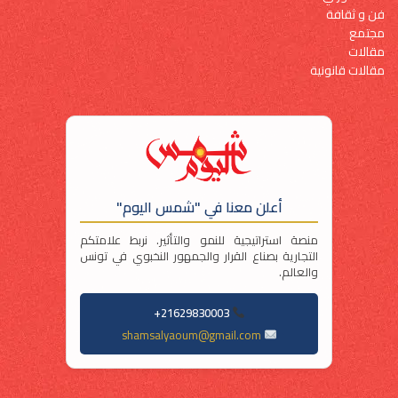
فن و ثقافة
مجتمع
مقالات
مقالات قانونية
أعلن معنا في "شمس اليوم"
منصة استراتيجية للنمو والتأثير. نربط علامتكم
التجارية بصناع القرار والجمهور النخبوي في تونس
والعالم.
21629830003+
shamsalyaoum@gmail.com