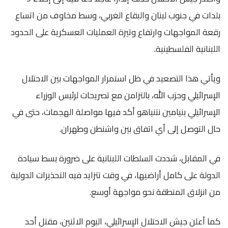
بلدات في جنوب لبنان والبقاع الغربي، وسط مخاوف من اتساع
رقعة المواجهات وارتفاع وتيرة العمليات العسكرية على الحدود
اللبنانية الفلسطينية.
ويأتي هذا التصعيد في ظل استمرار المواجهات بين الاحتلال
الإسرائيلي و
حزب الله
، بالتزامن مع تصريحات لرئيس الوزراء
الإسرائيلي
بنيامين نتنياهو
أكد فيها مواصلة الهجمات، حتى في
حال التوصل إلى أي اتفاق بين واشنطن وطهران.
في المقابل، شددت السلطات اللبنانية على ضرورة بسط سيادة
الدولة على كامل أراضيها، في وقت تتزايد فيه التحذيرات الدولية
من انزلاق المنطقة نحو مواجهة أوسع.
كما أعلن جيش الاحتلال الإسرائيلي، اليوم الاثنين، مقتل أحد