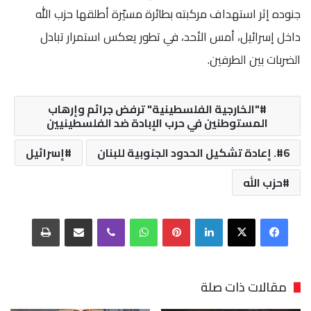
جنوده إثر استهداف مركبته بطائرة مسيّرة أطلقها
حزب الله
داخل إسرائيل، أمس الأحد، في تطور يعكس استمرار تبادل
الضربات بين الطرفين.
"الخارجية الفلسطينية" ترفض جرائم وإرهاب
المستوطنين في حرب الإبادة ضد الفلسطينيين
6. إعادة تشكيل الحدود الجنوبية للبنان
إسرائيل
حزب الله
فيسبوك
‫X
لينكدإن
بينتيريست
واتساب
ڤايبر
مشاركة عبر البريد
طباعة
مقالات ذات صلة