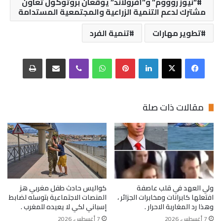
“نيوز روووم” و”أفرولاند” يوقعان بروتوكول تعاون
مشترك لدعم التنمية الزراعية والمجتمعية المستدامة
تطوير مهارات
تنمية الفرد
فيسبوك
‫X
لينكدإن
بينتيريست
واتساب
ڤايبر
مشاركة عبر البريد
طباعة
مقالات ذات صلة
ولي العهد في قلب عاصفة
كواليس حادث طفل مغربي هز
افتعلها كابرانات ومخابرات الجزائر ،
المنصات الاجتماعية بتوسله لضابط
وهذا رد المغاربة الاحرار .
إسباني لكي لا يعيده للمغرب .
7 أغسطس, 2026
7 أغسطس, 2026