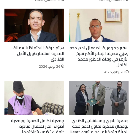
سفير جمهورية الصومال لدى مصر
هيثم عرفة: الاحتفاظ بالعمالة
يعزي فضيلة الإمام الأكبر شيخ
المدربة استثمار طويل الأجل
الأزهر في وفاة الدكتور محمد
للفنادق
الكامل
26 يوليو, 2026
28 يوليو, 2026
جمعية بادري ومستشفى الكندي
جمعية تكامل الصحية وجمعية
يوقعان مذكرة تعاون لدعم صحة
أضواء الخير تطلقان مبادرة
المرأة وتمكينها عبر مشروع “Dear
“رُفقاء” ضمن شراكتهما