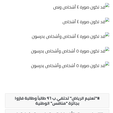
"تعليم الرياض" تحتفي ب ٩٦ طالباً وطالبة فازوا
بجائزة "منافس" الوطنية