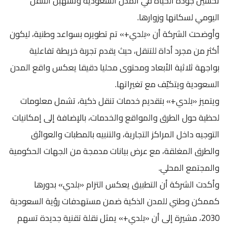
تحسين جودة الحياة في المدن السعودية وتسهيل التنقل
اليومي لسكانها وزوارها.
وأوضحت الشركة أن «بلدي+» تم تطويره بسواعد وطنية، ليكون
أكثر من مجرد أداة للتنقل، حيث يقدم تجربة خريطة تفاعلية
بواجهة ثلاثية الأبعاد ومحتوى محليا دقيقا يعكس واقع المدن
السعودية ويتكيّف مع تغيراتها.
ويتميز «بلدي+» بتقديم خدمات تنقل ذكية، تشمل معلومات
لحظية حول الطرق والمواقع والخدمات، بالإضافة إلى إمكانيات
التوجيه داخل المراكز التجارية، والتنبيه بالمطبات والعوائق
والطرق المغلقة، مع عرض بيانات مدمجة من الجهات الحكومية
والمجتمع المحلي.
وأكدت الشركة أن التطبيق يعكس التزام «بلدي» بدورها
كممكن وطني للمدن الذكية ضمن مستهدفات رؤية السعودية
2030، مشيرة إلى أن «بلدي+» يمثل نقلة تقنية جديدة تسهم