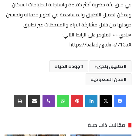
في خلق بيئة حضرية أكثر كفاءة واستجابة لاحتياجات السكان.
ويمكن تحميل التطبيق والمساهمة في تطوير خدماته وتحسين
جودتها من خلال مشاركة الآراء والملاحظات عبر تطبيق
«بلدي+» المتوفر على الرابط التالي:
https://balady.go.link/71GaA
تطبيق بلدي+
جودة الحياة
مدن السعودية
فيسبوك
‫X
لينكدإن
بينتيريست
واتساب
ڤايبر
مشاركة عبر البريد
طباعة
مقالات ذات صلة