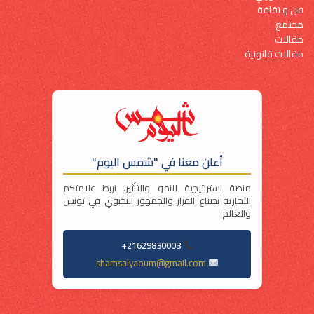
فن و ثقافة
مجتمع
مقالات
مقالات قانونية
أعلن معنا في "شمس اليوم"
منصة استراتيجية للنمو والتأثير. نربط علامتكم
التجارية بصناع القرار والجمهور النخبوي في تونس
والعالم.
21629830003+
shamsalyaoum@gmail.com