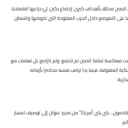
صين محمّلا بأهداف كبرى: إخضاع بكين، ليّ ذراعها اقتصاديا،
ارها على التموضع داخل الحرب المفتوحة التي تخوضها واشنطن
ت معاكسة تماما: الصين لم تخضع، ولم تتراجع، بل تعاملت مع
دّية المتفوقة، فيما بدا ترامب نفسه محاصرا بأزماته
كرية.
 قادمون… باي باي أمريكا” من مجرد عنوان إلى توصيف لمسار
م.