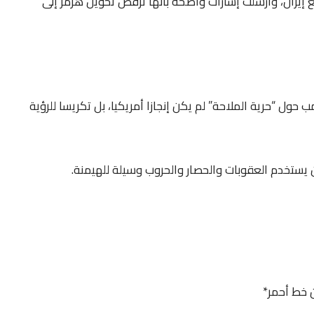
ع إيران، وأرسلت إشارات واضحة بأنها ترفض تحويل هرمز إلى
مب حول “حرية الملاحة” لم يكن إنجازا أمريكيا، بل تكريسا للرؤية
ن يستخدم العقوبات والحصار والحروب وسيلة للهيمنة.
 خط أحمر*