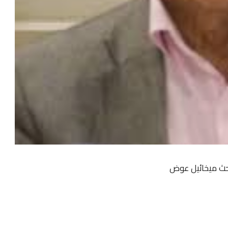
احث ميخائيل عوض