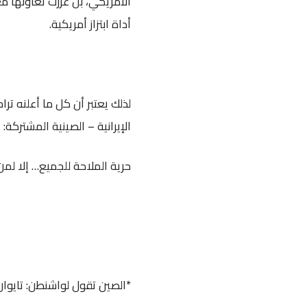
الأمريكي، بل عززت تعاونها م
أداة ابتزاز أمريكية.
لذلك يعتبر أن كل ما أعلنه ترا
الإيرانية – الصينية المشتركة:
حرية الملاحة للجميع… إلا لم
*الصين تقول لواشنطن: تايوان