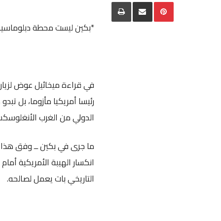
بينتيريست
مشاركة عبر البريد
طباعة
*بكين ليست محطة دبلوماسية… 
في قراءة ميخائيل عوض لزيارة
رئيسا أمريكيا مأزوما، بل تبدو
الدولي من الغرب الأنغلوسكس
ما جرى في بكين ــ وفق هذا ال
انكسار الهيبة الأمريكية أما
التاريخي بات يعمل لصالحه.