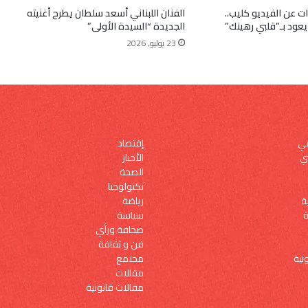
ب 9 سنوات عن الفيديو كليب..
الفنان اللبناني أسعد سلطان يطرح أغنيته
عود بـ”قلبي رهينك”
الجديدة “السيدة الأولى”
23 يوليو, 2026
إقتصاد
مي
الأخبار
ي
الصحة
تكنولوجيا
رياضة
ة
سياسة
ة
صحافة ورأي
فن و ثقافة
مجتمع
نية
مقالات
مقالات قانونية