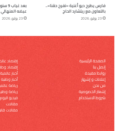
فارس يطرح ديو أغنية «نفرح حقنا»..
بعد غيا
بالتعاون مع ريتشارد الحاج
عيضه المنهالي ي
23 يوليو, 2026
23 يوليو, 2026
الصفحة الرئيسية
إقتصاد عال
إتصل بنا
إقتصاد وطن
روابط مفيدة
أخبار عالمية
إعلانات و إشهار
أخبار وطنية
من نحن
رياضة عالمي
إشعار الخصوصية
رياضة وطني
شروط الاستخدام
فيديو اليوم
مقالات
مقالات قانو