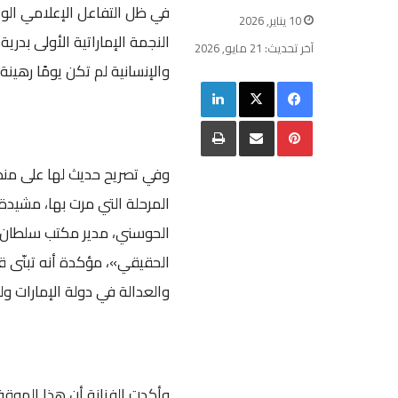
في ظل التفاعل الإعلامي الوا
10 يناير, 2026
النجمة الإماراتية الأولى بدر
آخر تحديث: 21 مايو, 2026
والإنسانية لم تكن يومًا رهينة
فيسبوك
‫X
لينكدإن
بينتيريست
مشاركة عبر البريد
طباعة
وفي تصريح حديث لها على منص
المرحلة التي مرت بها، مشيد
الحوسني، مدير مكتب سلطان ال
الحقيقي»، مؤكدة أنه تبنّى ق
والعدالة في دولة الإمارات و
وأكدت الفنانة أن هذا الموقف 