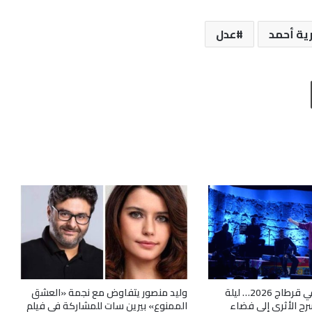
رية أحمد
عدل
طباعة
سامي يوسف في قرطاج 2026… ليلة
وليد منصور يتفاوض مع نجمة «العشق
رح الأثري إلى فضاء
الممنوع» بيرين سات للمشاركة فى فيلم