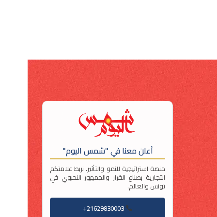
أعلن معنا في "شمس اليوم"
منصة استراتيجية للنمو والتأثير. نربط علامتكم
التجارية بصناع القرار والجمهور النخبوي في
تونس والعالم.
21629830003+