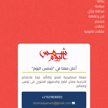
رياضة
سياسة
صحافة ورأي
فن و ثقافة
مجتمع
مقالات
مقالات قانونية
أعلن معنا في "شمس اليوم"
منصة استراتيجية للنمو والتأثير. نربط علامتكم
التجارية بصناع القرار والجمهور النخبوي في تونس
والعالم.
21629830003+
shamsalyaoum@gmail.com