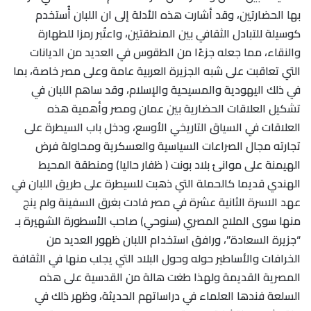
بها الحضارتين، وقد أشارت هذه الأدلة إلى ان اللبان أُستخدم
كوسيلة للتبادل الثقافي بين المنطقتين، واعتُبر رمزا للطهارة
والنقاء، مما جعله جزءًا من الطقوس في العديد من الديانات
التي تعاقبت على شبه الجزيرة العربية عامة وعلى مصر خاصة، بما
في ذلك اليهودية والمسيحية والإسلام، وقد ساهم اللبان في
تشكيل العلاقات الحضارية بين عمان ومصر وأهمية هذه
العلاقات في السياق التاريخي الأوسع، ودخل باب السيطرة على
تجارته مجال الصراعات السياسية والعسكرية ومحاولة فرض
الهيمنة على موانئ بلاد بونت ( ظفار حاليا) ومنطقة المحيط
الهندي قديما كالحملة التي ذهبت للسيطرة على طريق اللبان في
عهد الاسرة الثانية عشرة في مصر فادت بغرق السفينة ولم ينج
منها سوى الملاح المصري (سنوحي) صاحب الأسطورة الشهيرة بـ
“جزيرة السعادة”، ورافق استخدام اللبان ظهور العديد من
الخرافات والأساطير حوله وحول البلاد التي يجلب منها في الثقافة
المصرية القديمة ولهذا طغت هالة من القدسية على هذه
السلعة فندها العلماء في دراساتهم الحديثة، وظهر ذلك في