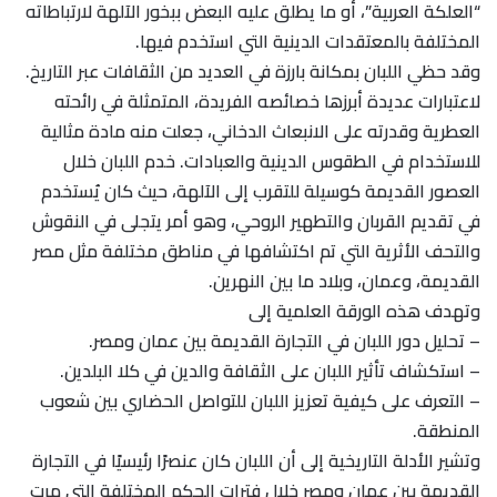
“العلكة العربية”، أو ما يطلق عليه البعض ببخور الآلهة لارتباطاته
المختلفة بالمعتقدات الدينية التي استخدم فيها.
وقد حظي اللبان بمكانة بارزة في العديد من الثقافات عبر التاريخ.
لاعتبارات عديدة أبرزها خصائصه الفريدة، المتمثلة في رائحته
العطرية وقدرته على الانبعاث الدخاني، جعلت منه مادة مثالية
للاستخدام في الطقوس الدينية والعبادات. خدم اللبان خلال
العصور القديمة كوسيلة للتقرب إلى الآلهة، حيث كان يُستخدم
في تقديم القربان والتطهير الروحي، وهو أمر يتجلى في النقوش
والتحف الأثرية التي تم اكتشافها في مناطق مختلفة مثل مصر
القديمة، وعمان، وبلاد ما بين النهرين.
وتهدف هذه الورقة العلمية إلى
– تحليل دور اللبان في التجارة القديمة بين عمان ومصر.
– استكشاف تأثير اللبان على الثقافة والدين في كلا البلدين.
– التعرف على كيفية تعزيز اللبان للتواصل الحضاري بين شعوب
المنطقة.
وتشير الأدلة التاريخية إلى أن اللبان كان عنصرًا رئيسيًا في التجارة
القديمة بين عمان ومصر خلال فترات الحكم المختلفة التي مرت