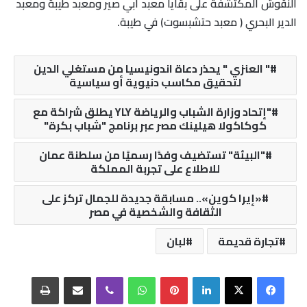
النقوش المكتشفة على بقايا معبد ابي صير ومعبد طيبة ومعبد
الدير البحري ( معبد حتشبسوت) في طيبة.
" العنزي " يحذر دعاة اندونيسيا من مستغلي الدين
لتحقيق مكاسب دنيوية أو سياسية
"إتحاد وزارة الشباب والرياضة YLY يطلق شراكة مع
كوكاكولا هيلينك مصر عبر برنامج "شباب بكرة"
"البيئة" تستضيف وفدًا رسميًا من سلطنة عمان
للاطلاع على تجربة المملكة
«إيرا كوين».. مسابقة جديدة للجمال تركز على
الثقافة والشخصية في مصر
تجارة قديمة
لبان
فيسبوك
‫X
لينكدإن
بينتيريست
واتساب
ڤايبر
مشاركة عبر البريد
طباعة