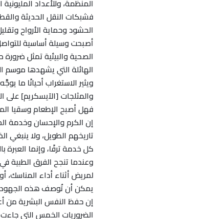
المنظمة، وللأعداد المليونية 
فشبكات النقل الحديثة والقطا
الحشود وحماية الأرواح وتقلي
أصبحت وسيلة أساسية للتواصل
الصحية والبيئية تمثل ضرورة 
الهائلة التي يشهدها موسم ال
ويثير الاستغراب أحيانًا ما يوجّ
والمثلجات [الآيسكريم] على ال
فهل أصبح الإطعام وسقيا الما
إن الكرم والإحسان وخدمة الح
تاريخهم الطويل، ولا ينبغي ال
كل خدمة ترفًا، وإنما العبرة 
وعندما تنجح الفرق الطبية في
لمريض أثناء أداء المناسك، أ
يمكن أن تُوصف هذه الجهود بأ
إن حفظ النفس البشرية من أع
الضروريات الخمس التي جاءت ا