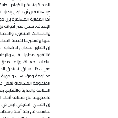
الصحية وتسخير الكوادر الطبية و
وإنسانيًا قبل أن يكون إنجازًا تن
أما المقارنة المستمرة بين حج
الإنصاف. فلكل عصر أدواته وإم
والاتصالات المتطورة والخدمات
منها وتسخيرها لخدمة الحجاج 
إن التطور الحضاري لا يتعارض م
فالتقوى محلها القلب، والإخلا
ساعات المعاناة، وإنما بصدق 
وفي هذا السياق، تستحق الجهود
وحكومةً ومؤسساتٍ وأجهزةً أ
المنظومة المتكاملة تعمل على
السلامة والرعاية والتنظيم، ب
قاصديهما من مختلف أنحاء ال
إن التحدي الحقيقي ليس في تع
مناسكه في بيئة آمنة ومنظمة 