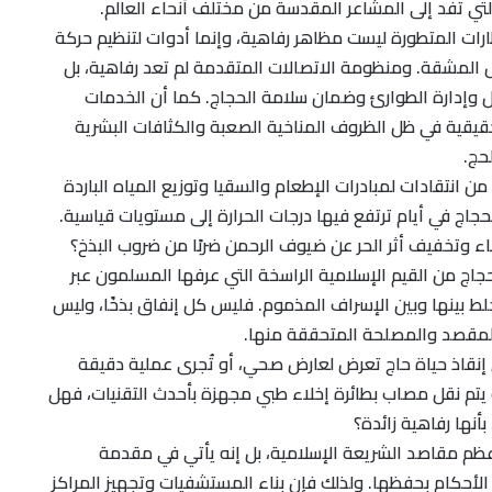
التي تفد إلى المشاعر المقدسة من مختلف أنحاء العالم.
رات المتطورة ليست مظاهر رفاهية، وإنما أدوات لتنظيم حركة
ل المشقة. ومنظومة الاتصالات المتقدمة لم تعد رفاهية، بل
 وإدارة الطوارئ وضمان سلامة الحجاج. كما أن الخدمات
حقيقية في ظل الظروف المناخية الصعبة والكثافات البشرية
حج.
َه من انتقادات لمبادرات الإطعام والسقيا وتوزيع المياه الباردة
حجاج في أيام ترتفع فيها درجات الحرارة إلى مستويات قياسية.
ء وتخفيف أثر الحر عن ضيوف الرحمن ضربًا من ضروب البذخ؟
جاج من القيم الإسلامية الراسخة التي عرفها المسلمون عبر
خلط بينها وبين الإسراف المذموم. فليس كل إنفاق بذخًا، وليس
بالمقصد والمصلحة المتحققة منها.
 إنقاذ حياة حاج تعرض لعارض صحي، أو تُجرى عملية دقيقة
و يتم نقل مصاب بطائرة إخلاء طبي مجهزة بأحدث التقنيات، فهل
نها رفاهية زائدة؟
ظم مقاصد الشريعة الإسلامية، بل إنه يأتي في مقدمة
لأحكام بحفظها. ولذلك فإن بناء المستشفيات وتجهيز المراكز