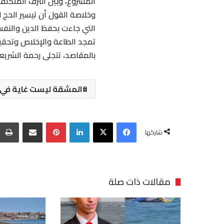
المشروع، وبين الترف المتكلف
وخلاصة القول أن تيسير الحج 
التي جاءت بحفظ الدين والنفس
تمجد الطاعة والإخلاص وتحقي
بالمقاصد، تتجلى رحمة الشري
المشقة ليست غاية في الح
فيسبوك
‫X
لينكدإن
بينتيريست
مشاركة عبر البريد
شاركها
مقالات ذات صلة