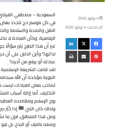
السعودية – مصطفي القرشي
4 يونيو, 2026
في كل موسم حج تتجدد بعض الأ
آخر تحديث: 4 يونيو, 2026
النقل والصحة والسلامة والاتص
الرفاهية، وكأن العبادة لا تك
فيسبوك
‫X
لينكدإن
غير أن هذا الطرح يثير سؤالًا 
بينتيريست
مشاركة عبر البريد
طباعة
لذاتها؟ وأين الدليل على أن حر
عبادته أو يرفع من أجره؟
لقد قامت الشريعة الإسلامية 
النبوية مؤكدة أن الله سبحانه 
تصاحب بعض العبادات ليست مق
التكليف. أما إزالة أسباب ا
روح الإسلام ومقاصده العظيم
ولذلك كان النبي ﷺ إذا خُيّر بي
ومن هذا المنطلق، فإن ما نش
وصفه بالترف أو البذخ، بل هو