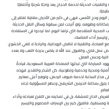
التقنيات الحديثة لخدمة الحجاج يعد واجبًا شرعيًا وأخلاقيًا
ظيميًا.
 اليوم وحج الأمس، فهي في كثير من الأحيان مقارنة تفتقر إلى
كاناته وظروفه. ولو أتيحت لمن سبقونا وسائل النقل الحديثة
 الصحية المتقدمة التي نراها اليوم، لما ترددوا في الاستفادة
وتيسير أداء المناسك.
ع العبادة، والتقنية لا تناقض الروحانية، والراحة لا تلغي الخشوع.
ص عمل قلبي، والقبول عند الله لا يقاس بدرجة التعب ولا بعدد
النية وحسن العمل.
 المباركة التي تبذلها المملكة العربية السعودية، قيادةً
منية وصحية وخدمية وتطوعية، كل الشكر والتقدير. فهذه
 مدار الساعة لخدمة ضيوف الرحمن، وتوفير أعلى معايير
ما يليق بمكانة الحرمين الشريفين وعظم المسؤولية تجاه
عالم.
ريض الحاج للمشقة، بل في تمكينه من التفرغ لعبادته وأداء
ومستقرة. فالفرق كبير بين الإسراف المذموم والتيسير