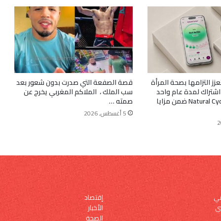
كة WHOOP تعزز التزامها بصحة المرأة
قصة الصفعة التي صدرت بدون شعور بعد
اشتراك لمدة عام واحد
سب الملك ، الملاكم المغربي يخرج عن
في تطبيق Natural Cycles°‎ ضمن مزايا
صمته …
5 أغسطس, 2026
إقتصاد
مي
الأخبار
ي
الصحة