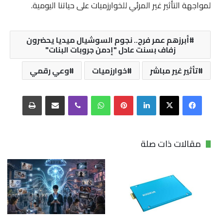
لمواجهة التأثير غير المرئي للخوارزميات على حياتنا اليومية.
أبرزهم عمر فرج.. نجوم السوشيال ميديا يحضرون
زفاف بسنت عادل "إدمن جروبات البنات"
تأثير غير مباشر
خوارزميات
وعي رقمي
فيسبوك
‫X
لينكدإن
بينتيريست
واتساب
ڤايبر
مشاركة عبر البريد
طباعة
مقالات ذات صلة