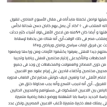
هميتها نواصل تكملة مابدأناه فى مقال الأسبوع الماضى، لنقول
…ووقت تولى كابتن حسن شحاته المنتخب فى ٢٠١٠كاد أن يصل بهم كابتن حسن شحاتة لكأس
العالم ٢٠١٠بقوام منتخب مصر وقتها و أيضا كان٩٠%منه من لاعبي الأهلى،لولا أشياء كثير حدثت
ومنتخب مصر فى ذلك الوقت،أري أنه هناك من يخطط لإسقاط
الاهلى وعلى إدارة الاهلى البحث عن فريق ازمات سياسي وامنى ورياضى وlife
ن عملهم جيدا للاهلى يعرفوا يكشفوا الأزمات ومن وراءها ويضعوا
مخططات والتأكيدعلى إختيار مخلصين للاهلى رياضيا وتدريبا
ا من ذوى المصالح والعمولات والمخططات إن وجد فى جميع
مدربين مخلصين وأكفاء قادرين على إبرام عقود مع اللاعبين
د لاتضر الأهلى ابدا وتعيين لايف كوتش محترم لكل الالعاب فدوره
 للفريق…أري أنه لايجب التسرع وأنه يجب محاولة خلق من
اليامن بين اللاعبين المشكوك فى مستواهم والمدربين الحاليين
دراسة الجديد دراسة بابا الشغلانة ووضع خطط رياضية متميزة
ى يمتلك فعلا ذخيرة متميزة لأغلب اللاعبين المصريين ولكن عدد