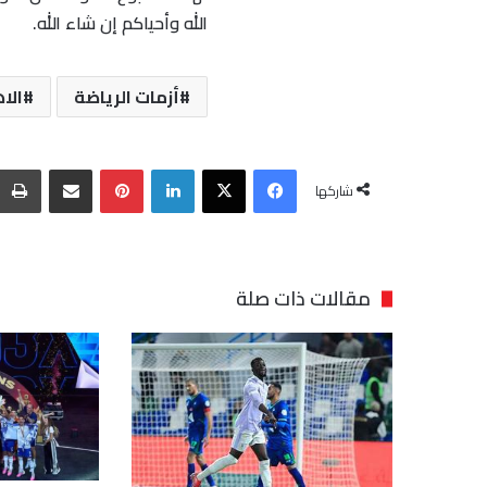
الله وأحياكم إن شاء الله.
أزمات الرياضة
الا
فيسبوك
‫X
لينكدإن
بينتيريست
مشاركة عبر البريد
شاركها
مقالات ذات صلة