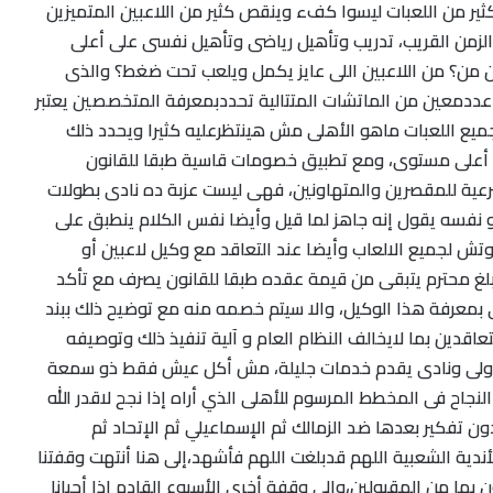
كثير من اللعبات ليسوا كفء وينقص كثير من اللاعبين المتميزين
الزمن القريب، تدريب وتأهيل رياضى وتأهيل نفسى على أعلى
 من؟ من اللاعبين اللى عايز يكمل ويلعب تحت ضغط؟ والذى
ددمعين من الماتشات المتتالية تحددبمعرفة المتخصصين يعتبر
ميع اللعبات ماهو الأهلى مش هينتظرعليه كثيرا ويحدد ذلك
ى أعلى مستوى، ومع تطبيق خصومات قاسية طبقا للقانون
شرعية للمقصرين والمتهاونين، فهى ليست عزبة ده نادى بطولات
 نفسه يقول إنه جاهز لما قيل وأيضا نفس الكلام ينطبق على
كوتش لجميع الالعاب وأيضا عند التعاقد مع وكيل لاعبين أو
مبلغ محترم يتبقى من قيمة عقده طبقا للقانون يصرف مع تأكد
ي بمعرفة هذا الوكيل، والا سيتم خصمه منه مع توضيح ذلك ببند
اقدين بما لايخالف النظام العام و آلية تنفيذ ذلك وتوصيفه
ودولى ونادى يقدم خدمات جليلة، مش أكل عيش فقط ذو سمعة
لنجاح فى المخطط المرسوم للأهلى الذي أراه إذا نجح لاقدر الله
ن تفكير بعدها ضد الزمالك ثم الإسماعيلي ثم الإتحاد ثم
ندية الشعبية اللهم قدبلغت اللهم فأشهد،إلى هنا أنتهت وقفتنا
ن بها من المقبولين،وإلى وقفة أخري الأسبوع القادم إذا أحيانا