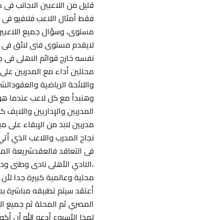
قليل من اللاعبين الاجانب فى 
فقط أمثال اللاعب فلافيو فى 
مستوى، وسؤال جميع اللاعبين
لايقدم مستوى فنى لائق فى ع
نفسه خارج قوائم الاهلى فى ج
محللين أداء مع المدربين عل
واللائحة الرياضية والعقودال
وهنبدأ مع كل لاعب عندما هو
المدربين والإداريين واللايف 
مدربين لابد من الإبقاء على 
نجاح المدرب واللاعب الذي أت
فى التعاقد فالعقدشريعة المتع
،النادي الأهلى نادى وطنى 
محلية وعالمية كبيرة جدا لأن ا
أعتقد سيتم تطبيقه مباشرة بدو
المصري ثم المحلة ثم جميع الأ
لهذا الأسبوع أدعو الله أن أكو