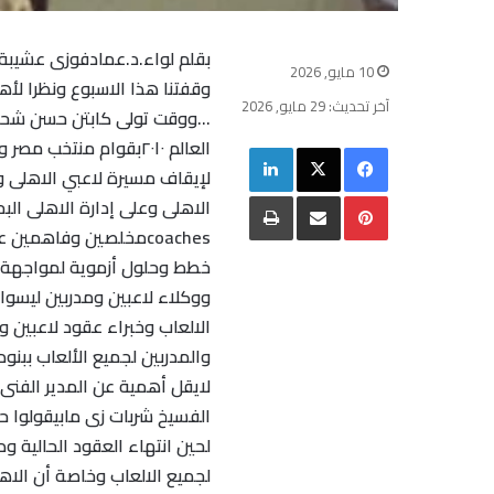
بقلم لواء.د.عمادفوزى عشيبة
10 مايو, 2026
وقفتنا هذا الاسبوع ونظرا لأ
آخر تحديث: 29 مايو, 2026
فيسبوك
‫X
لينكدإن
لإيقاف مسيرة لاعبي الاهلى 
بينتيريست
مشاركة عبر البريد
طباعة
coachesمخلصين وفاهمي
خطط وحلول أزموية لمواجهة ال
ووكلاء لاعبين ومدربين ليسو
الالعاب وخبراء عقود لاعبين و
والمدربين لجميع الألعاب ببنو
لايقل أهمية عن المدير الفنى
الفسيخ شربات زى مابيقولوا ح
لحين انتهاء العقود الحالية و
لجميع الالعاب وخاصة أن الاهل