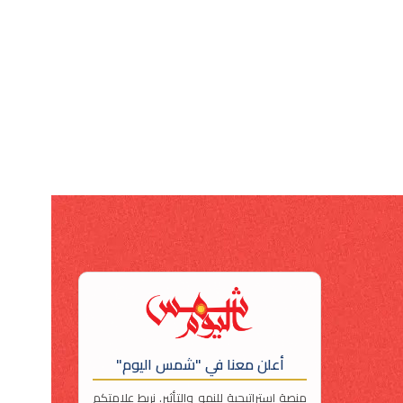
أعلن معنا في "شمس اليوم"
منصة استراتيجية للنمو والتأثير. نربط علامتكم