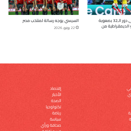
كولومبيا تعبر إلى دور الـ32 بصعوبة
السيسي يوجه رسالة لمنتخب مصر
 الديمقراطية من
22 يونيو, 2026
إقتصاد
مي
الأخبار
ي
الصحة
تكنولوجيا
رياضة
ة
سياسة
ة
صحافة ورأي