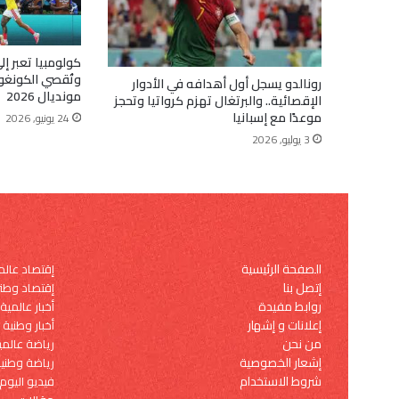
وتُقصي الكونغو
رونالدو يسجل أول أهدافه في الأدوار
مونديال 2026
الإقصائية.. والبرتغال تهزم كرواتيا وتحجز
موعدًا مع إسبانيا
24 يونيو, 2026
3 يوليو, 2026
الصفحة الرئيسية
إقتصاد عال
إتصل بنا
إقتصاد وطن
روابط مفيدة
أخبار عالمية
إعلانات و إشهار
أخبار وطنية
من نحن
رياضة عالمي
إشعار الخصوصية
رياضة وطني
شروط الاستخدام
فيديو اليوم