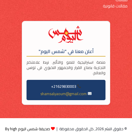
مقالات قانونية
أعلن معنا في "شمس اليوم"
منصة استراتيجية للنمو والتأثير. نربط علامتكم
التجارية بصناع القرار والجمهور النخبوي في تونس
والعالم.
21629830003+
shamsalyaoum@gmail.com
© حقوق النشر 2026, كل الحقوق محفوظة |
صحيفة شمس اليوم By high